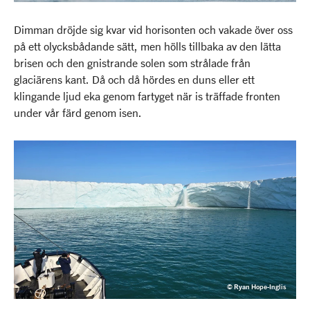
Dimman dröjde sig kvar vid horisonten och vakade över oss
på ett olycksbådande sätt, men hölls tillbaka av den lätta
brisen och den gnistrande solen som strålade från
glaciärens kant. Då och då hördes en duns eller ett
klingande ljud eka genom fartyget när is träffade fronten
under vår färd genom isen.
© Ryan Hope-Inglis