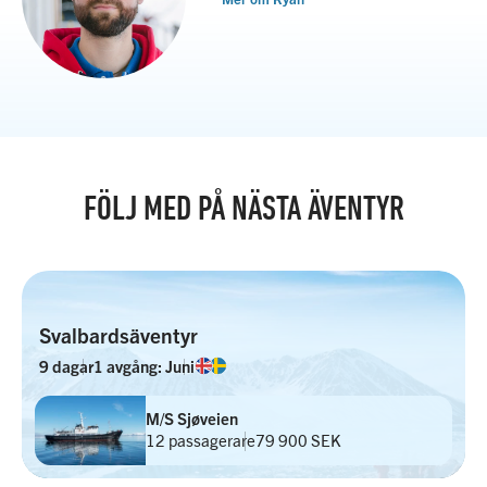
FÖLJ MED PÅ NÄSTA ÄVENTYR
Svalbardsäventyr
9 dagar
1 avgång: Juni
M/S Sjøveien
12 passagerare
79 900 SEK