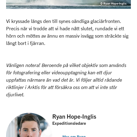
© Ryan Hope-Inglis
Vi kryssade längs den till synes oändliga glaciärfronten.
Precis när vi trodde att vi hade nått slutet, rundade vi ett
hörn och möttes av ännu en massiv isvägg som sträckte sig
långt bort i fjärran.
Vänligen notera! Beroende på vilket objektiv som används
för fotografering eller videoupptagning kan ett djur
uppfattas närmare än vad det är. Vi följer alltid rådande
riktlinjer i Arktis för att försäkra oss om att vi inte stör
djurlivet.
Ryan Hope-Inglis
Expeditionsledare
Mer om Ryan