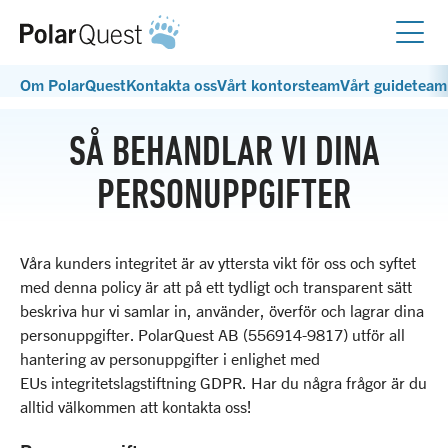
Mina bokningar
SV
Om PolarQuest
Kontakta oss
Vårt kontorsteam
Vårt guideteam
Resor
Svalbard
SÅ BEHANDLAR VI DINA
Kalender
Grönland
PERSONUPPGIFTER
Antarktis
Fartyg
Lofoten & Norska kusten
M/S Quest
Galapagos
Våra kunders integritet är av yttersta vikt för oss och syftet
Inspiration
M/S Stockholm
med denna policy är att på ett tydligt och transparent sätt
Resekalender
Blogg
beskriva hur vi samlar in, använder, överför och lagrar dina
M/S Sjøveien
Boka en hel avgång
Hållbarhet
personuppgifter. PolarQuest AB (556914-9817) utför all
Evenemang
M/S Balto
Vad säger våra resenärer?
hantering av personuppgifter i enlighet med
Ambassadörer
Webinar
Ocean Nova
EUs integritetslagstiftning GDPR. Har du några frågor är du
Om PolarQuest
Hållbarhet ombord
Instagram
alltid välkommen att kontakta oss!
Coral II
Kontakta oss
Giving back
Facebook