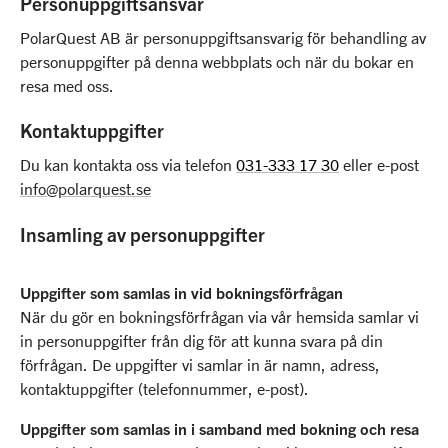
Personuppgiftsansvar
Vårt kontorsteam
Vi klimatinvesterar
Linkedin
PolarQuest AB är personuppgiftsansvarig för behandling av
Vårt guideteam
personuppgifter på denna webbplats och när du bokar en
Unlimited Travel Group
resa med oss.
Frågor & Svar
Kontaktuppgifter
Resevillkor
Du kan kontakta oss via telefon
031-333 17 30
eller e-post
Nytt regelverk på Svalbard
info@polarquest.se
Press
Insamling av personuppgifter
Uppgifter som samlas in vid bokningsförfrågan
När du gör en bokningsförfrågan via vår hemsida samlar vi
in personuppgifter från dig för att kunna svara på din
förfrågan. De uppgifter vi samlar in är namn, adress,
kontaktuppgifter (telefonnummer, e-post).
Uppgifter som samlas in i samband med bokning och resa