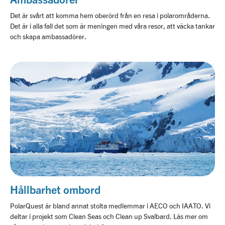
Vårt kontorsteam
Vi klimatinvesterar
Linkedin
Det är svårt att komma hem oberörd från en resa i polarområderna.
Vårt guideteam
Det är i alla fall det som är meningen med våra resor, att väcka tankar
och skapa ambassadörer.
Unlimited Travel Group
Frågor & Svar
Resevillkor
Nytt regelverk på Svalbard
Press
Hållbarhet ombord
PolarQuest är bland annat stolta medlemmar i AECO och IAATO. Vi
deltar i projekt som Clean Seas och Clean up Svalbard. Läs mer om