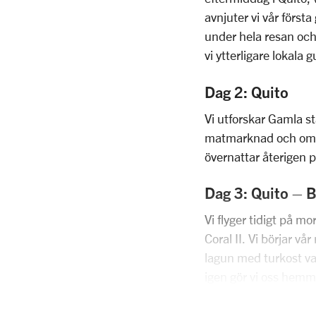
avnjuter vi vår förs
under hela resan och
vi ytterligare lokala
Dag 2: Quito
Vi utforskar Gamla s
matmarknad och område
övernattar återigen p
Dag 3: Quito – B
Vi flyger tidigt på m
Coral II. Vi börjar v
lagun med turkost vat
igen gör vi oss hemm
Dag 4: Genovesa