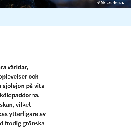
© Mattias Horntrich
ra världar,
pplevelser och
 sjölejon på vita
esköldpaddorna.
skan, vilket
s ytterligare av
d frodig grönska