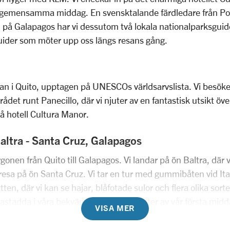
ta gemensamma middag. En svensktalande färdledare från Po
 på Galapagos har vi dessutom två lokala nationalparksguide
 guider som möter upp oss längs resans gång.
tan i Quito, upptagen på UNESCOs världsarvslista. Vi besöke
t runt Panecillo, där vi njuter av en fantastisk utsikt öve
å hotell Cultura Manor.
altra - Santa Cruz, Galapagos
orgonen från Quito till Galapagos. Vi landar på ön Baltra, där
år resa på ön Santa Cruz. Vi tar en tur med gummibåten vid I
ten, där vi kan se hajar, blåfotade sulor och flera olika sort
astadda i våra bekväma hytter och njuter av vår första mid
VISA MER