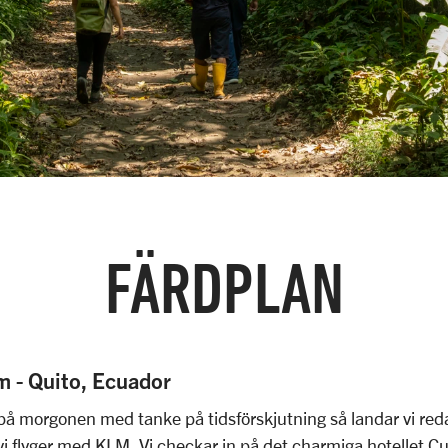
FÄRDPLAN
m - Quito, Ecuador
på morgonen med tanke på tidsförskjutning så landar vi r
 vi flyger med KLM. Vi checkar in på det charmiga hotellet C