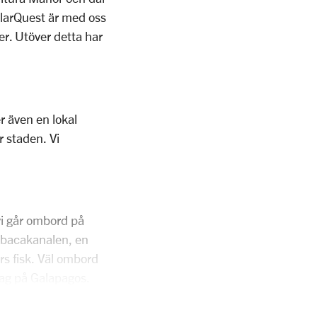
larQuest är med oss
r. Utöver detta har
r även en lokal
r staden. Vi
 vi går ombord på
tabacakanalen, en
ers fisk. Väl ombord
dag på Galapagos.