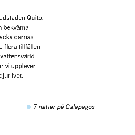
vudstaden Quito.
och bekväma
täcka öarnas
lera tillfällen
vattensvärld.
är vi upplever
jurlivet.
7 nätter på Galapagos