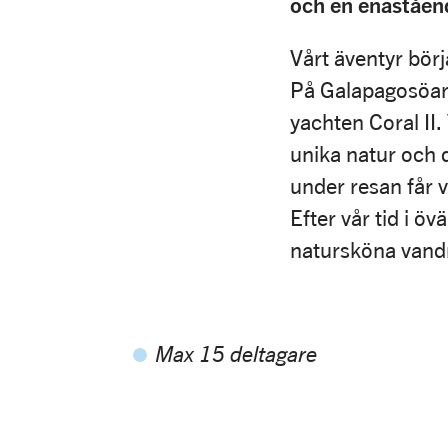
och en enaståend
Vårt äventyr bör
På Galapagosöarn
yachten Coral II.
unika natur och d
under resan får 
Efter vår tid i ö
natursköna vandr
Max 15 deltagare