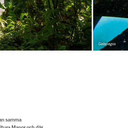
Galapagos
edan samma
ultura Manor och där