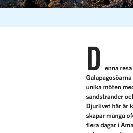
D
enna resa 
Galapagosöarna 
unika möten med 
sandstränder och
Djurlivet här är 
skapar många ofö
flera dagar i Am