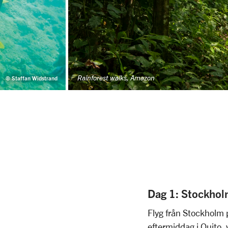
Rainforest walks, Amazon
© Staffan Widstrand
Dag 1: Stockhol
Flyg från Stockholm 
eftermiddag i Quito,