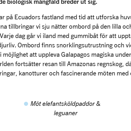
e biologisk mångfald breder ut sig.
jar på Ecuadors fastland med tid att utforska hu
a tillbringar vi sju nätter ombord på den lilla 
 Varje dag går vi iland med gummibåt för att upp
jurliv. Ombord finns snorklingsutrustning och vid f
vi möjlighet att uppleva Galapagos magiska under
världen fortsätter resan till Amazonas regnskog, d
ingar, kanotturer och fascinerande möten med d
Möt elefantsköldpaddor &
leguaner