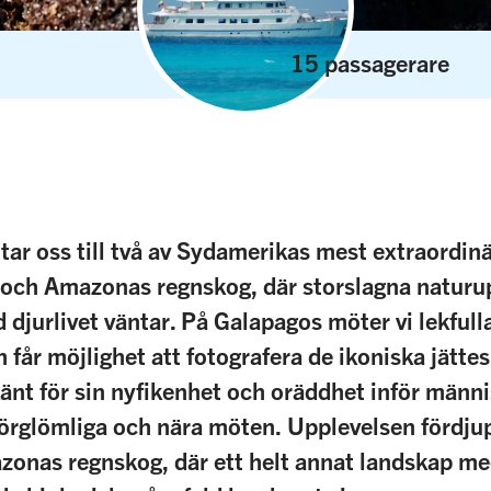
Coral II
15 passagerare
tar oss till två av Sydamerikas mest extraordinä
och Amazonas regnskog, där storslagna naturu
djurlivet väntar. På Galapagos möter vi lekfulla
 får möjlighet att fotografera de ikoniska jätt
känt för sin nyfikenhet och oräddhet inför männi
rglömliga och nära möten. Upplevelsen fördjupa
azonas regnskog, där ett helt annat landskap me