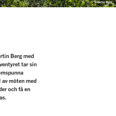
©Martin Berg
artin Berg med
ventyret tar sin
ytomspunna
el av möten med
der och få en
as.