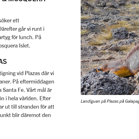
söker ett
efter går vi runt i
artyg för lunch. På
squera Islet.
ZAS
igning vid Plazas där vi
uaner. På eftermiddagen
a Santa Fe. Vårt mål är
 i hela världen. Efter
Landiguan på Plazas på Galapa
 ut till stranden för att
punkt blir däremot den