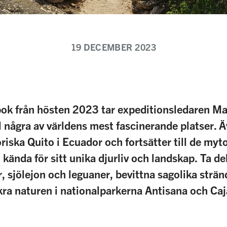
19 DECEMBER 2023
ok från hösten 2023 tar expeditionsledaren M
ll några av världens mest fascinerande platser. Ä
toriska Quito i Ecuador och fortsätter till de m
kända för sitt unika djurliv och landskap. Ta d
, sjölejon och leguaner, bevittna sagolika strän
kra naturen i nationalparkerna Antisana och Caj