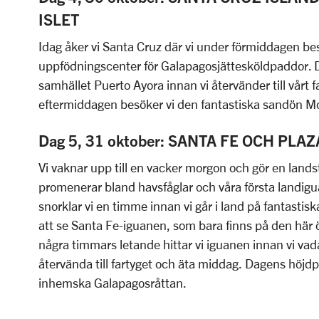
ISLET
Idag åker vi Santa Cruz där vi under förmiddagen be
uppfödningscenter för Galapagosjättesköldpaddor. Där
samhället Puerto Ayora innan vi återvänder till vårt f
eftermiddagen besöker vi den fantastiska sandön Mo
Dag 5, 31 oktober: SANTA FE OCH PLA
Vi vaknar upp till en vacker morgon och gör en landst
promenerar bland havsfåglar och våra första landig
snorklar vi en timme innan vi går i land på fantastisk
att se Santa Fe-iguanen, som bara finns på den här ön
några timmars letande hittar vi iguanen innan vi vadar
återvända till fartyget och äta middag. Dagens höjd
inhemska Galapagosråttan.