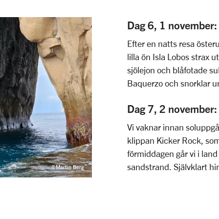
Dag 6, 1 novembe
Efter en natts resa österu
lilla ön Isla Lobos strax
sjölejon och blåfotade su
Baquerzo och snorklar u
Dag 7, 2 novembe
Vi vaknar innan soluppgån
klippan Kicker Rock, som e
förmiddagen går vi i land
sandstrand. Självklart hi
©Martin Berg