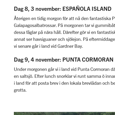
Dag 8, 3 november: ESPAÑOLA ISLAND
Återigen en tidig morgon för att nå den fantastiska
Galapagosalbatrossar. På morgonen tar vi gummibåte
dessa fåglar på nära håll. Därefter gör vi en fantastis
annat ser havsiguaner och sjölejon. På eftermiddagen
vi senare går i land vid Gardner Bay.
Dag 9, 4 november: PUNTA CORMORAN
Under morgonen går vi i land vid Punta Cormoran där 
en saltsjö. Efter lunch snorklar vi runt samma ö inn
i land för att posta brev i den lokala brevlådan och 
grotta.