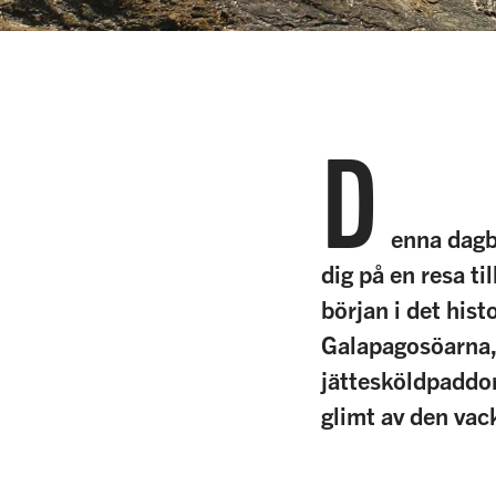
D
enna dagb
dig på en resa ti
början i det his
Galapagosöarna, 
jättesköldpaddor
glimt av den vac