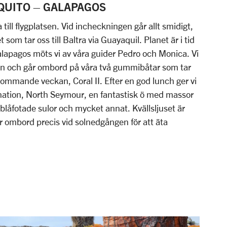
: QUITO – GALAPAGOS
a till flygplatsen. Vid incheckningen går allt smidigt,
t som tar oss till Baltra via Guayaquil. Planet är i tid
Galapagos möts vi av våra guider Pedro och Monica. Vi
nen och går ombord på våra två gummibåtar som tar
 kommande veckan, Coral II. Efter en god lunch ger vi
stination, North Seymour, en fantastisk ö med massor
, blåfotade sulor och mycket annat. Kvällsljuset är
er ombord precis vid solnedgången för att äta