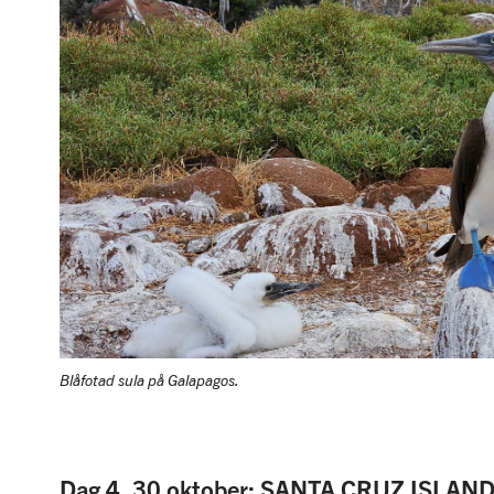
Blåfotad sula på Galapagos.
Dag 4, 30 oktober: SANTA CRUZ ISLA