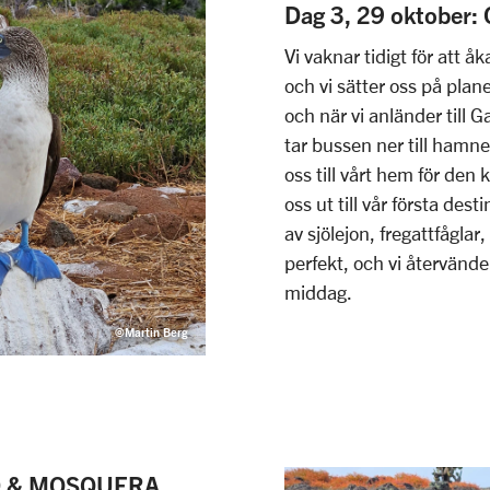
Dag 3, 29 oktober
Vi vaknar tidigt för att åk
och vi sätter oss på plane
och när vi anländer till 
tar bussen ner till ham
oss till vårt hem för den
oss ut till vår första de
av sjölejon, fregattfåglar
perfekt, och vi återvänd
middag.
©Martin Berg
ND & MOSQUERA