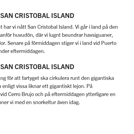
r: SAN CRISTOBAL ISLAND
t har vi nått San Cristobal Island. Vi går i land på den
 utanför huvudön, där vi lugnt beundrar havsiguaner,
lor. Senare på förmiddagen stiger vi i land vid Puerto
nder eftermiddagen.
r: SAN CRISTOBAL ISLAND
g för att fartyget ska cirkulera runt den gigantiska
nligt vissa liknar ett gigantiskt lejon. På
 vid Cerro Brujo och på eftermiddagen ytterligare en
nner vi med en snorkeltur även idag.