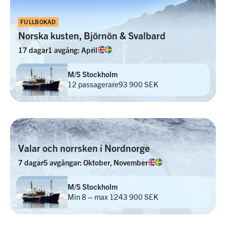
FULLBOKAD
Norska kusten, Björnön & Svalbard
17 dagar
1 avgång: April
M/S Stockholm
12 passagerare
93 900 SEK
Valar och norrsken i Nordnorge
7 dagar
5 avgångar: Oktober, November
M/S Stockholm
Min 8 – max 12
43 900 SEK