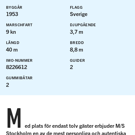
BYGGÅR
FLAGG
1953
Sverige
MARSCHFART
DJUPGÅENDE
9 kn
3,7 m
LÄNGD
BREDD
40 m
8,8 m
IMO-NUMMER
GUIDER
8226612
2
GUMMIBÅTAR
2
M
ed plats för endast tolv gäster erbjuder M/S
Stockholm en av de mest personliga och autentiska