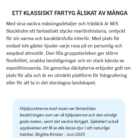
ETT KLASSISKT FARTYG ÄLSKAT AV MÅNGA
Med sina vackra mässingsdetaljer och trädäck är M/S
Stockholm ett fantastiskt stycke maritimhistoria, omtyckt
för sin varma och karaktärsfulla interiör. Med plats för
endast tolv gäster bjuder varje resa på en personlig och
avspänd atmosfär. Den lilla gruppstorleken ger större
flexibilitet, snabba landstigningar och en stark känsla av
expeditionsanda. De generösa däckytorna erbjuder gott om
plats för alla och är en utmärkt plattform för fotografering
eller för att ta in det storslagna landskapet.
Höjdpunkterna med resan var fantastiska
besättningen som var så hjälpsamma och den otroligt
goda maten, samt det vackra fartyget. Självklart också
upplevelsen att få se alla dessa djur i sitt naturliga
habitat. Birgitta Kimber - Juni 2025