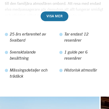
till den familjära atmosfären ombord. Att resa med endast
elva medpassagerare gör dessutom att allt fungerar smidigt
och effektivt, vilket ger dig mer tid att njuta av
VISA MER
landstigningar och Zodiacturer. En resa genom dessa
nordliga vatten, med sitt enastående djurliv och storslagna
landskap, ombord på ett litet fartyg är en upplevelse för
25 års erfarenhet av
Tar endast 12
livet.
Svalbard
resenärer
Svensktalande
1 guide per 6
besättning
resenärer
Mässingsdetaljer och
Historisk atmosfär
trädäck