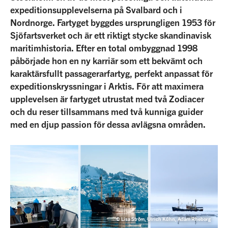
expeditionsupplevelserna på Svalbard och i
Nordnorge. Fartyget byggdes ursprungligen 1953 för
Sjöfartsverket och är ett riktigt stycke skandinavisk
maritimhistoria. Efter en total ombyggnad 1998
påbörjade hon en ny karriär som ett bekvämt och
karaktärsfullt passagerarfartyg, perfekt anpassat för
expeditionskryssningar i Arktis. För att maximera
upplevelsen är fartyget utrustat med två Zodiacer
och du reser tillsammans med två kunniga guider
med en djup passion för dessa avlägsna områden.
© Lisa Ström, Ulrich Kühn, Adam Rheborg