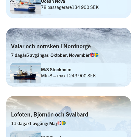
Ocean Nova
78 passagerare
134 900 SEK
Valar och norrsken i Nordnorge
7 dagar
5 avgångar: Oktober, November
M/S Stockholm
Min 8 – max 12
43 900 SEK
Lofoten, Björnön och Svalbard
11 dagar
1 avgång: Maj