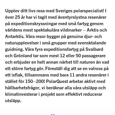
Upplev ditt livs resa med Sveriges polarspecialist! I
över 25 år har vi tagit med äventyrslystna resenärer
på expeditionskryssningar med små fartyg genom
världens mest spektakulära vildmarker – Arktis och
Antarktis. Våra resor bygger på genuina djur- och
naturupplevelser i små grupper med svensktalande
guidning. Våra fyra expeditionsfartyg på Svalbard
och Grönland tar som mest 12 eller 50 passagerare
och erbjuder en helt annan närhet till naturen än vad
ett större fartyg gör. Föreställ dig att se en valross på
ett isflak, tillsammans med bara 11 andra resenärer i
stället för 150–200! PolarQuest arbetar aktivt med
hållbarhetsfrågor, vi beräknar alla våra utsläpp och
klimatinvesterar i projekt som effektivt reducerar
utsläpp.