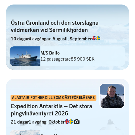
Östra Grönland och den storslagna
vildmarken vid Sermilikfjorden
10 dagar
4 avgångar: Augusti, September
M/S Balto
12 passagerare
85 900 SEK
ALASTAIR FOTHERGILL SOM GÄSTFÖRELÄSARE
Expedition Antarktis – Det stora
pingvinäventyret 2026
21 dagar
1 avgång: Oktober