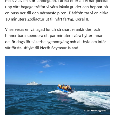
möts vi av en stor landleguan. Direkt efter att vi har plockat
upp vårt bagage träffar vi våra lokala guider och hoppar på
en buss ner till den närmaste piren. Därifrån tar vi en cirka
10 minuters Zodiactur ut till vårt fartyg, Coral II.
Vi serveras en vällagad lunch så snart vi anländer, och
hinner bara spendera ett par minuter i våra hytter innan
det är dags för säkerhetsgenomgång och att byta om inför
vår första utflykt till North Seymour Island.
© Zet Freiburghaus