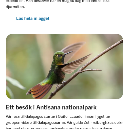
expedition. Han beskriver här en magisk dag med fantastiska
djurmöten.
Läs hela inlägget
Ett besök i Antisana nationalpark
Vår resa till Galapagos startar i Quito, Ecuador innan flyget tar
gruppen vidare till Galapagosöarna. Vår guide Zet Freiburghaus delar
här med sig av gruppens upplevelser under resans första dagar i