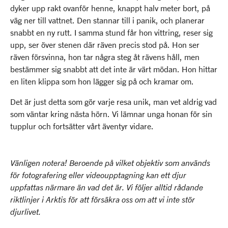
dyker upp rakt ovanför henne, knappt halv meter bort, på
väg ner till vattnet. Den stannar till i panik, och planerar
snabbt en ny rutt. I samma stund får hon vittring, reser sig
upp, ser över stenen där räven precis stod på. Hon ser
räven försvinna, hon tar några steg åt rävens håll, men
bestämmer sig snabbt att det inte är värt mödan. Hon hittar
en liten klippa som hon lägger sig på och kramar om.
Det är just detta som gör varje resa unik, man vet aldrig vad
som väntar kring nästa hörn. Vi lämnar unga honan för sin
tupplur och fortsätter vårt äventyr vidare.
Vänligen notera! Beroende på vilket objektiv som används
för fotografering eller videoupptagning kan ett djur
uppfattas närmare än vad det är. Vi följer alltid rådande
riktlinjer i Arktis för att försäkra oss om att vi inte stör
djurlivet.