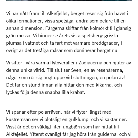
Vi har nått fram till Alkefjellet, berget reser sig från havet i
olika formationer, vissa spetsiga, andra som pelare till en
annan dimension. Färgerna skiftar från kolmörkt till glansig
grön mossa. Vi hinner se årets sista spetsbergsgrissla
plumsa i vattnet och ta fart mot varmare breddgrader, i
övrigt är det tretåiga måsar som dominerar berget nu.
Vi sitter i våra varma flytoveraller i Zodiacerna och njuter av
denna unika värld. Till slut ser Sven, en av resenärerna,
något som rör sig högt uppe vid sluttningen, en polarräv!
Det tar en stund innan alla hittar den med kikarna, och
lyckas följa denna snabba lilla krabat.
Vi spanar efter polarräven, när vi flyter längst med
kustremsan ser vi plötsligt en gulklump, och vi saktar ner.
Visst är det en väldigt liten ungbjörn som har hittat till
Alkfejellet. Ytterst ovanligt får jag höra från guiderna, och vi