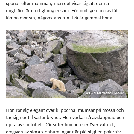
spanar efter mamman, men det visar sig att denna
ungbjörn är otroligt nog ensam. Förmodligen precis fått
lämna mor sin, någonstans runt två år gammal hona.
© Heidi Lähteenmäki Sander
Hon rör sig elegant över klipporna, mumsar på mossa och
tar sig ner till vattenbrynet. Hon verkar så avslappnad och
njuta av sin frihet. Där sitter hon och ser över vattnet,
omgiven av stora stenbumlingar när plötsligt en polarräv