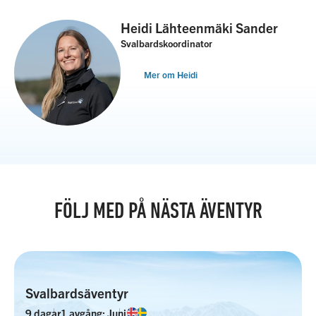
Heidi Lähteenmäki Sander
Svalbardskoordinator
Mer om Heidi
FÖLJ MED PÅ NÄSTA ÄVENTYR
Svalbardsäventyr
9 dagar
1 avgång: Juni