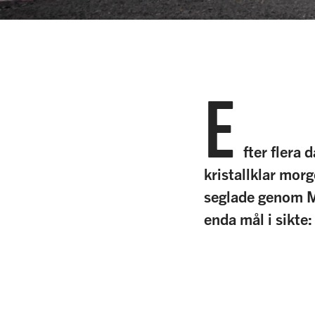
E
fter flera 
kristallklar morg
seglade genom M
enda mål i sikte: