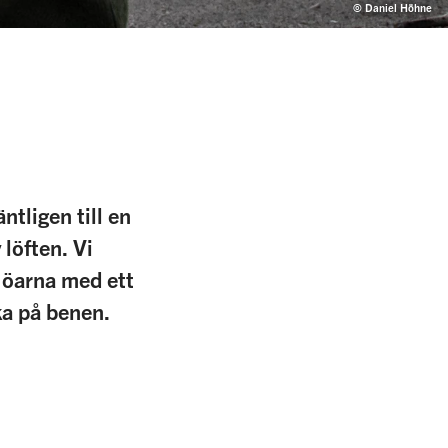
© Daniel Höhne
ntligen till en
 löften. Vi
 öarna med ett
ka på benen.