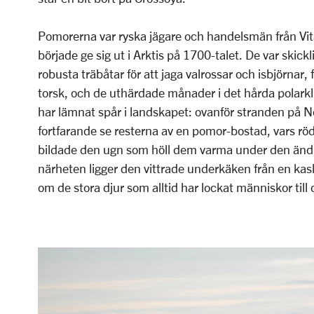
Pomorerna var ryska jägare och handelsmän från V
började ge sig ut i Arktis på 1700-talet. De var skic
robusta träbåtar för att jaga valrossar och isbjörnar, 
torsk, och de uthärdade månader i det hårda polarkl
har lämnat spår i landskapet: ovanför stranden på
fortfarande se resterna av en pomor-bostad, vars rö
bildade den ugn som höll dem varma under den ändl
närheten ligger den vittrade underkäken från en kas
om de stora djur som alltid har lockat människor till 