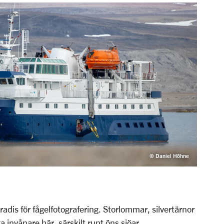
© Daniel Höhne
adis för fågelfotografering. Storlommar, silvertärnor
invånare här, särskilt runt öns sjöar.