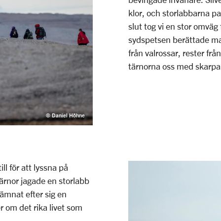
klor, och storlabbarna p
slut tog vi en stor omväg
sydspetsen berättade mar
från valrossar, rester frå
tärnorna oss med skarpa
© Daniel Höhne
l för att lyssna på
ärnor jagade en storlabb
ämnat efter sig en
r om det rika livet som