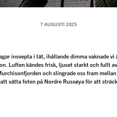
7 AUGUSTI 2025
dagar insvepta i tät, ihållande dimma vaknade vi ä
on. Luften kändes frisk, ljuset starkt och fullt av
urchisonfjorden och slingrade oss fram mellan
 att sätta foten på Nordre Russøya för att sträc