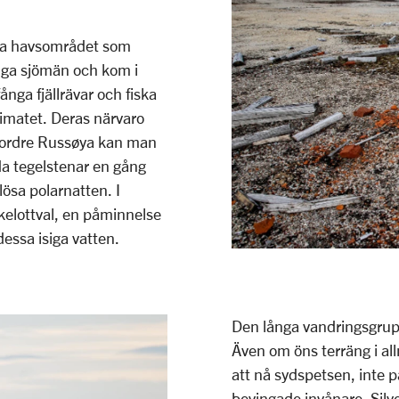
ita havsområdet som
kliga sjömän och kom i
fånga fjällrävar och fiska
imatet. Deras närvaro
 Nordre Russøya kan man
da tegelstenar en gång
ösa polarnatten. I
kelottval, en påminnelse
dessa isiga vatten.
Den långa vandringsgrupp
Även om öns terräng i al
att nå sydspetsen, inte p
bevingade invånare. Sil