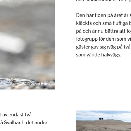
Den här tiden på året är 
kläckts och små fluffiga b
på och ännu bättre att fo
fotogrupp för dem som vi
gäster gav sig iväg på tv
som vände halvvägs.
© Daniel Höhne
t av endast två
å Svalbard, det andra