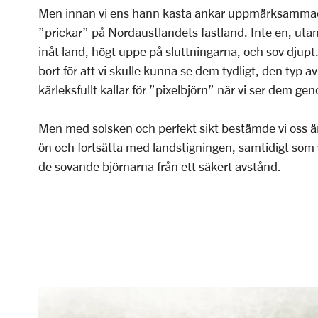
Men innan vi ens hann kasta ankar uppmärksammade
”prickar” på Nordaustlandets fastland. Inte en, utan 
inåt land, högt uppe på sluttningarna, och sov djupt. 
bort för att vi skulle kunna se dem tydligt, den typ a
kärleksfullt kallar för ”pixelbjörn” när vi ser dem ge
Men med solsken och perfekt sikt bestämde vi oss ä
ön och fortsätta med landstigningen, samtidigt som v
de sovande björnarna från ett säkert avstånd.