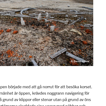
© Daniel Höhne
en började med att gå norrut för att besöka korset.
lmänhet är öppen, krävdes noggrann navigering för
å grund av klippor eller stenar utan på grund av öns
vertärnorna skyddade sina ungar med näbbar och