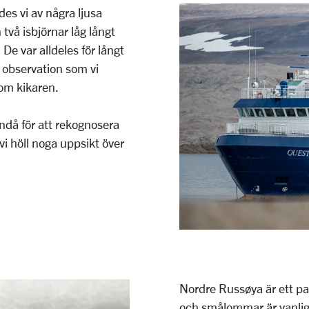
s vi av några ljusa
två isbjörnar låg långt
De var alldeles för långt
v observation som vi
nom kikaren.
ndå för att rekognosera
i höll noga uppsikt över
Nordre Russøya är ett par
och smålommar är vanliga 