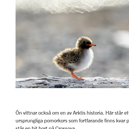
Ön vittnar också om en av Arktis historia. Här står et
ursprungliga pomorkors som fortfarande finns kvar p
står en bit bort på Crossoya.