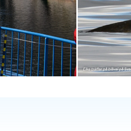
Elke träffar på blåval på Sv