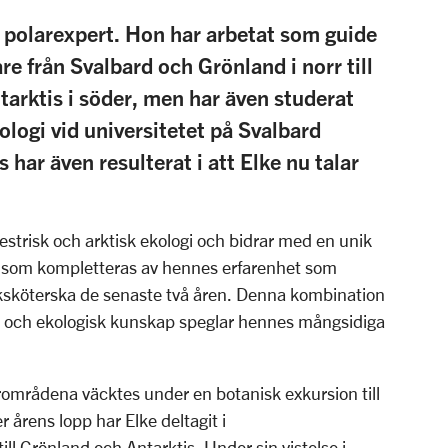
n polarexpert. Hon har arbetat som guide
e från Svalbard och Grönland i norr till
arktis i söder, men har även studerat
ologi vid universitetet på Svalbard
s har även resulterat i att Elke nu talar
estrisk och arktisk ekologi och bidrar med en unik
, som kompletteras av hennes erfarenhet som
ksköterska de senaste två åren. Denna kombination
 och ekologisk kunskap speglar hennes mångsidiga
rområdena väcktes under en botanisk exkursion till
årens lopp har Elke deltagit i
ill Grönland och Antarktis. Under sin vistelse i