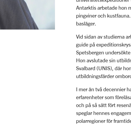
Antarktis arbetade hon m
pingviner och kustfauna
basläger.
Vid sidan av studierna 
guide på expeditionskrys
Spetsbergen undersökte 
Hon avslutade sin utbildn
Svalbard (UNIS), där hon
utbildningsfärder ombord
I mer än två decennier h
erfarenheter som föreläsa
och på så sätt fört rese
speglar hennes engagema
polarregioner för framtid