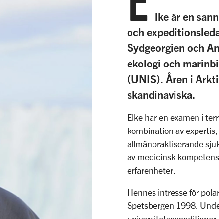
E
lke är en san
och expeditionsledar
Sydgeorgien och Ant
ekologi och marinbi
(UNIS). Åren i Arkti
skandinaviska.
Elke har en examen i terr
kombination av expertis
allmänpraktiserande sju
av medicinsk kompetens
erfarenheter.
Hennes intresse för pola
Spetsbergen 1998. Under 
universitetsexpeditioner t