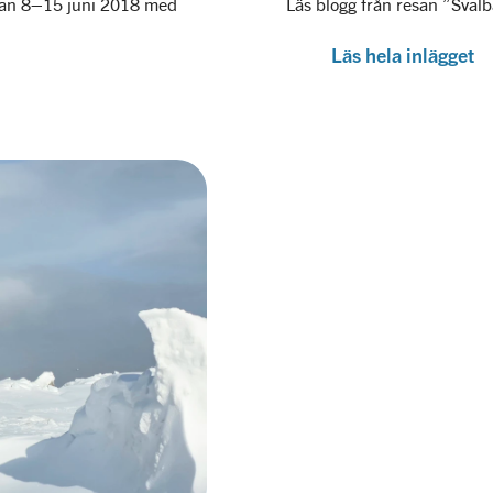
esan 8–15 juni 2018 med
Läs blogg från resan ”Svalb
Läs hela inlägget