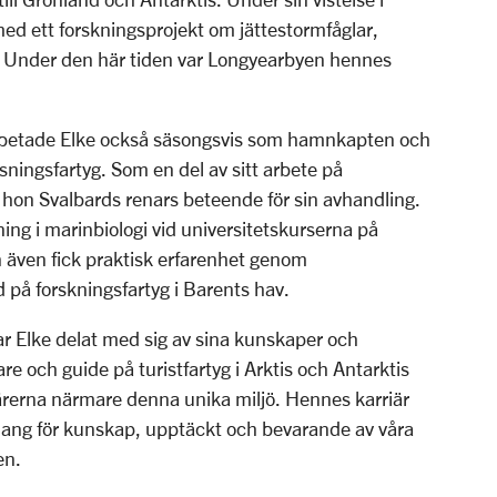
ed ett forskningsprojekt om jättestormfåglar,
. Under den här tiden var Longyearbyen hennes
arbetade Elke också säsongsvis som hamnkapten och
sningsfartyg. Som en del av sitt arbete på
hon Svalbards renars beteende för sin avhandling.
ing i marinbiologi vid universitetskurserna på
 även fick praktisk erfarenhet genom
 på forskningsfartyg i Barents hav.
ar Elke delat med sig av sina kunskaper och
re och guide på turistfartyg i Arktis och Antarktis
närerna närmare denna unika miljö. Hennes karriär
ng för kunskap, upptäckt och bevarande av våra
en.