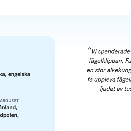
Vi spenderade 
fågelklippan, F
en stor alkekung
ka, engelska
få uppleva fågell
ljudet av t
LARQUEST
önland,
ydpolen,