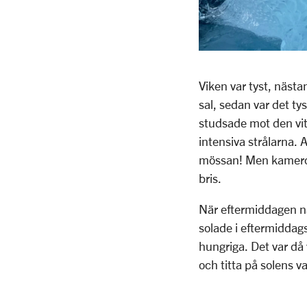
Viken var tyst, nästan
sal, sedan var det tys
studsade mot den vit
intensiva strålarna. 
mössan! Men kamerorna
bris.
När eftermiddagen när
solade i eftermiddag
hungriga. Det var då vi
och titta på solens 