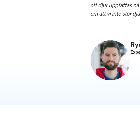
ett djur uppfattas när
om att vi inte stör dju
Ry
Expe