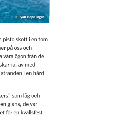
© Ryan Hope-Inglis
m pistolskott i en tom
 ner på oss och
a våra ögon från de
ndskarna, av med
 stranden i en hård
lkers" som låg och
en glans; de var
et för en kvällsfest