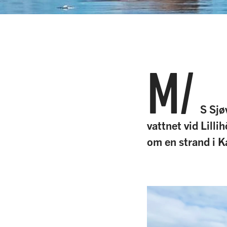
M/
S Sjø
vattnet vid Lill
om en strand i K