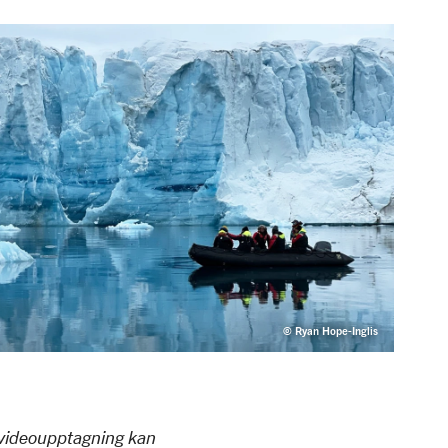
© Ryan Hope-Inglis
r videoupptagning kan