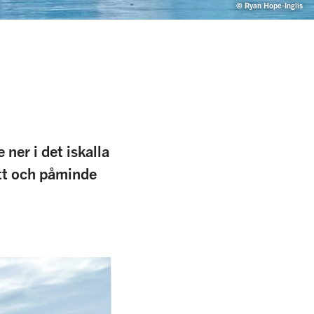
© Ryan Hope-Inglis
ner i det iskalla
ått och påminde