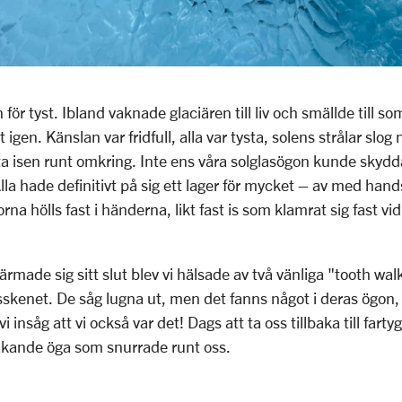
 för tyst. Ibland vaknade glaciären till liv och smällde till so
t igen. Känslan var fridfull, alla var tysta, solens strålar slog
a isen runt omkring. Inte ens våra solglasögon kunde skydd
Alla hade definitivt på sig ett lager för mycket – av med ha
 hölls fast i händerna, likt fast is som klamrat sig fast vid
made sig sitt slut blev vi hälsade av två vänliga "tooth wa
sskenet. De såg lugna ut, men det fanns något i deras ögon, 
 insåg att vi också var det! Dags att ta oss tillbaka till fartyg
vakande öga som snurrade runt oss.