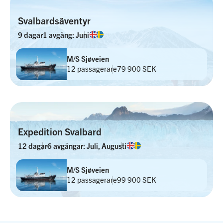
Svalbardsäventyr
9 dagar
1 avgång: Juni
M/S Sjøveien
12 passagerare
79 900 SEK
Expedition Svalbard
12 dagar
6 avgångar: Juli, Augusti
M/S Sjøveien
12 passagerare
99 900 SEK