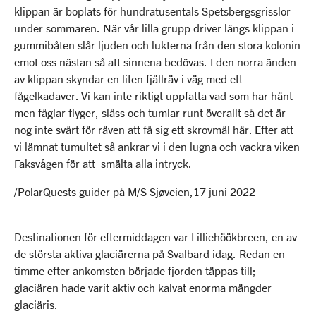
klippan är boplats för hundratusentals Spetsbergsgrisslor
under sommaren. När vår lilla grupp driver längs klippan i
gummibåten slår ljuden och lukterna från den stora kolonin
emot oss nästan så att sinnena bedövas. I den norra änden
av klippan skyndar en liten fjällräv i väg med ett
fågelkadaver. Vi kan inte riktigt uppfatta vad som har hänt
men fåglar flyger, slåss och tumlar runt överallt så det är
nog inte svårt för räven att få sig ett skrovmål här. Efter att
vi lämnat tumultet så ankrar vi i den lugna och vackra viken
Faksvågen för att smälta alla intryck.
/PolarQuests guider på M/S Sjøveien,17 juni 2022
Destinationen för eftermiddagen var Lilliehöökbreen, en av
de största aktiva glaciärerna på Svalbard idag. Redan en
timme efter ankomsten började fjorden täppas till;
glaciären hade varit aktiv och kalvat enorma mängder
glaciäris.