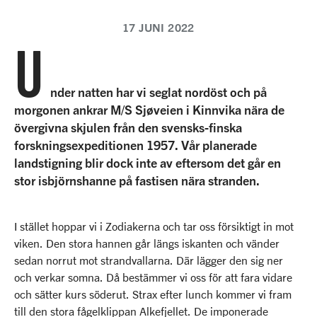
17 JUNI 2022
U
nder natten har vi seglat nordöst och på
morgonen ankrar M/S Sjøveien i Kinnvika nära de
övergivna skjulen från den svensks-finska
forskningsexpeditionen 1957. Vår planerade
landstigning blir dock inte av eftersom det går en
stor isbjörnshanne på fastisen nära stranden.
I stället hoppar vi i Zodiakerna och tar oss försiktigt in mot
viken. Den stora hannen går längs iskanten och vänder
sedan norrut mot strandvallarna. Där lägger den sig ner
och verkar somna. Då bestämmer vi oss för att fara vidare
och sätter kurs söderut. Strax efter lunch kommer vi fram
till den stora fågelklippan Alkefjellet. De imponerade