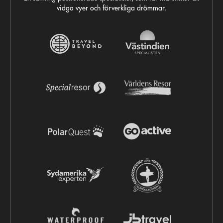
vidga vyer och förverkliga drömmar.