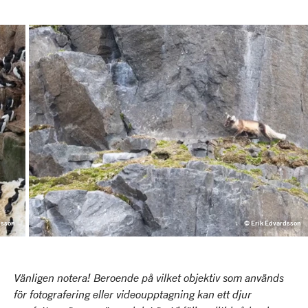
dsson
© Erik Edvardsson
Vänligen notera! Beroende på vilket objektiv som används
för fotografering eller videoupptagning kan ett djur