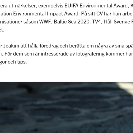
 flera utmärkelser, exempelvis EUIFA Environmental Award, K
ion Environmental Impact Award. På sitt CV har han arbeten
anisationer såsom WWF, Baltic Sea 2020, TV4, Håll Sverige 
t.
oakim att hålla föredrag och berätta om några av sina sp
n. För dem som är intresserade av fotografering kommer han
ågor och tips.