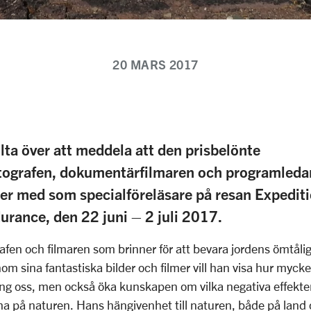
20 MARS 2017
tolta över att meddela att den prisbelönte
tografen, dokumentärfilmaren och programleda
jer med som specialföreläsare på resan Expedit
rance, den 22 juni – 2 juli 2017.
afen och filmaren som brinner för att bevara jordens ömtåli
nom sina fantastiska bilder och filmer vill han visa hur myck
ing oss, men också öka kunskapen om vilka negativa effekt
ha på naturen. Hans hängivenhet till naturen, både på land 