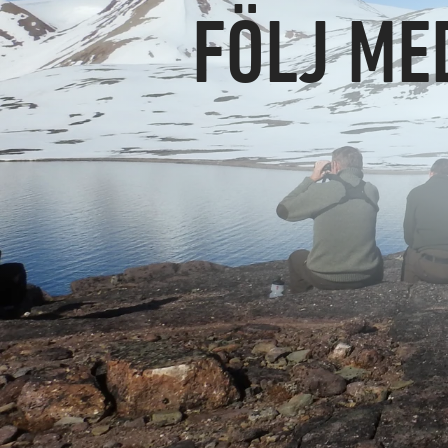
FÖLJ ME