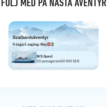
FÖLJ MED PÅ NÄSTA ÄVENTYR
Svalbardsäventyr
9 dagar
1 avgång: Maj
M/S Quest
50 passagerare
60 900 SEK