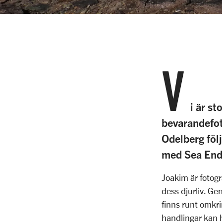
V
i är s
bevarandefo
Odelberg föl
med Sea Endu
Joakim är fotogr
dess djurliv. Ge
finns runt omkr
handlingar kan 