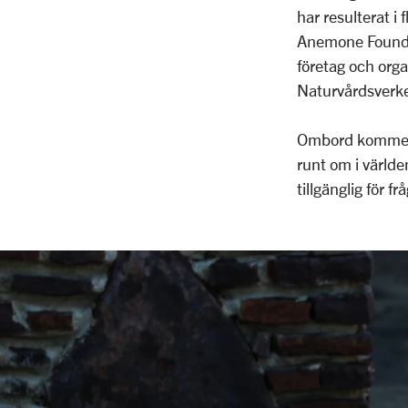
har resulterat i
Anemone Foundat
företag och org
Naturvårdsverke
Ombord kommer J
runt om i världe
tillgänglig för fr