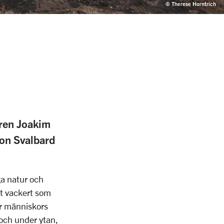
© Therese Horntrich
ren Joakim
ion Svalbard
ga natur och
et vackert som
er människors
och under ytan,