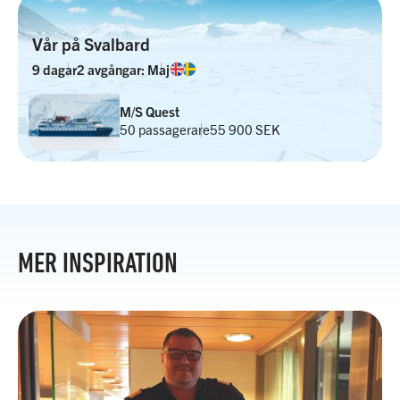
Vår på Svalbard
9 dagar
2 avgångar: Maj
M/S Quest
50 passagerare
55 900 SEK
MER INSPIRATION