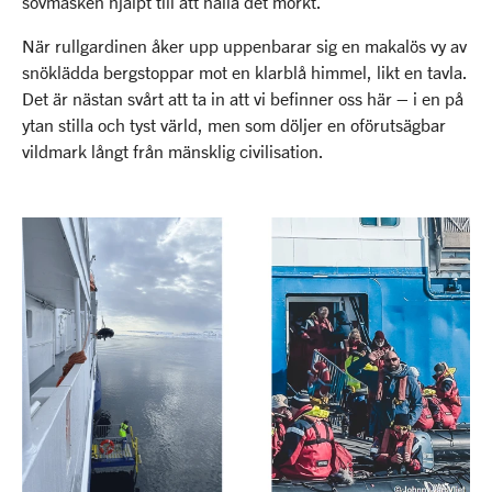
sovmasken hjälpt till att hålla det mörkt.
När rullgardinen åker upp uppenbarar sig en makalös vy av
snöklädda bergstoppar mot en klarblå himmel, likt en tavla.
Det är nästan svårt att ta in att vi befinner oss här – i en på
ytan stilla och tyst värld, men som döljer en oförutsägbar
vildmark långt från mänsklig civilisation.