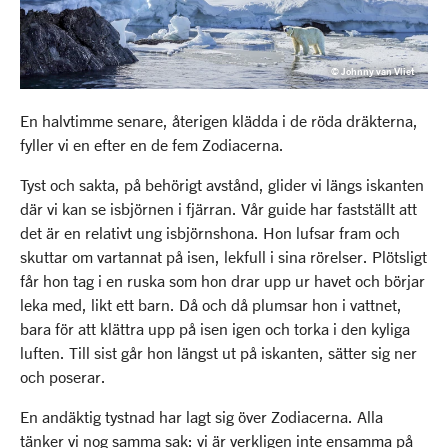
© Johnny van Vliet
En halvtimme senare, återigen klädda i de röda dräkterna,
fyller vi en efter en de fem Zodiacerna.
Tyst och sakta, på behörigt avstånd, glider vi längs iskanten
där vi kan se isbjörnen i fjärran. Vår guide har fastställt att
det är en relativt ung isbjörnshona. Hon lufsar fram och
skuttar om vartannat på isen, lekfull i sina rörelser. Plötsligt
får hon tag i en ruska som hon drar upp ur havet och börjar
leka med, likt ett barn. Då och då plumsar hon i vattnet,
bara för att klättra upp på isen igen och torka i den kyliga
luften. Till sist går hon längst ut på iskanten, sätter sig ner
och poserar.
En andäktig tystnad har lagt sig över Zodiacerna. Alla
tänker vi nog samma sak: vi är verkligen inte ensamma på