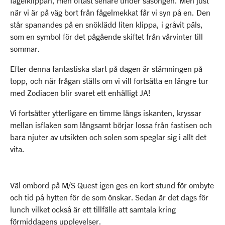
fågelklippan, men oftast senare under säsongen. Men just
när vi är på väg bort från fågelmekkat får vi syn på en. Den
står spanandes på en snöklädd liten klippa, i gråvit päls,
som en symbol för det pågående skiftet från vårvinter till
sommar.
Efter denna fantastiska start på dagen är stämningen på
topp, och när frågan ställs om vi vill fortsätta en längre tur
med Zodiacen blir svaret ett enhälligt JA!
Vi fortsätter ytterligare en timme längs iskanten, kryssar
mellan isflaken som långsamt börjar lossa från fastisen och
bara njuter av utsikten och solen som speglar sig i allt det
vita.
Väl ombord på M/S Quest igen ges en kort stund för ombyte
och tid på hytten för de som önskar. Sedan är det dags för
lunch vilket också är ett tillfälle att samtala kring
förmiddagens upplevelser.