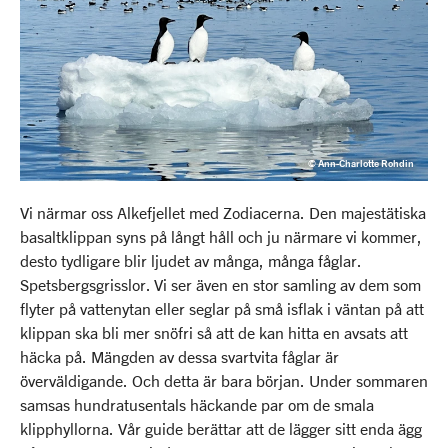
© Ann-Charlotte Rohdin
Vi närmar oss Alkefjellet med Zodiacerna. Den majestätiska
basaltklippan syns på långt håll och ju närmare vi kommer,
desto tydligare blir ljudet av många, många fåglar.
Spetsbergsgrisslor. Vi ser även en stor samling av dem som
flyter på vattenytan eller seglar på små isflak i väntan på att
klippan ska bli mer snöfri så att de kan hitta en avsats att
häcka på. Mängden av dessa svartvita fåglar är
överväldigande. Och detta är bara början. Under sommaren
samsas hundratusentals häckande par om de smala
klipphyllorna. Vår guide berättar att de lägger sitt enda ägg