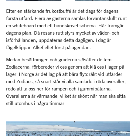
Efter en stärkande frukostbuffé är det dags för dagens
första utfärd. Flera av gästerna samlas förväntansfullt runt
en whiteboard med ett handskrivet schema. Här framgår
dagens plan. Då resans rutt styrs mycket av väder- och
isförhållanden, uppdateras detta dagligen. I dag är
fågelklippan Alkefjellet först på agendan.
Medan besättningen och guiderna sjösätter de fem
Zodiacerna, förbereder vi oss genom att klä oss i lager på
lager. I Norge är det lag på att bära flytdräkt vid utfärder
med Zodiacs, så snart står vi alla samlade i röda overaller,
redo att ta oss ner för rampen och i gummibåtarna.
Overallerna är värmande, vilket är skönt när man ska sitta
still utomhus i några timmar.