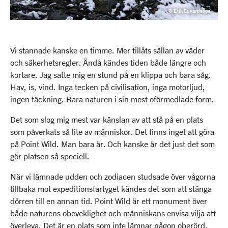
© Erik Edvardsson
Vi stannade kanske en timme. Mer tillåts sällan av väder
och säkerhetsregler. Ändå kändes tiden både längre och
kortare. Jag satte mig en stund på en klippa och bara såg.
Hav, is, vind. Inga tecken på civilisation, inga motorljud,
ingen täckning. Bara naturen i sin mest oförmedlade form.
Det som slog mig mest var känslan av att stå på en plats
som påverkats så lite av människor. Det finns inget att göra
på Point Wild. Man bara är. Och kanske är det just det som
gör platsen så speciell.
När vi lämnade udden och zodiacen studsade över vågorna
tillbaka mot expeditionsfartyget kändes det som att stänga
dörren till en annan tid. Point Wild är ett monument över
både naturens obeveklighet och människans envisa vilja att
överleva. Det är en plats som inte lämnar någon oberörd.