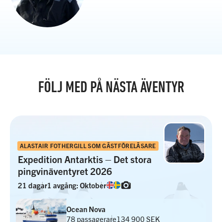
FÖLJ MED PÅ NÄSTA ÄVENTYR
ALASTAIR FOTHERGILL SOM GÄSTFÖRELÄSARE
Expedition Antarktis – Det stora
pingvinäventyret 2026
21 dagar
1 avgång: Oktober
Ocean Nova
78 passagerare
134 900 SEK