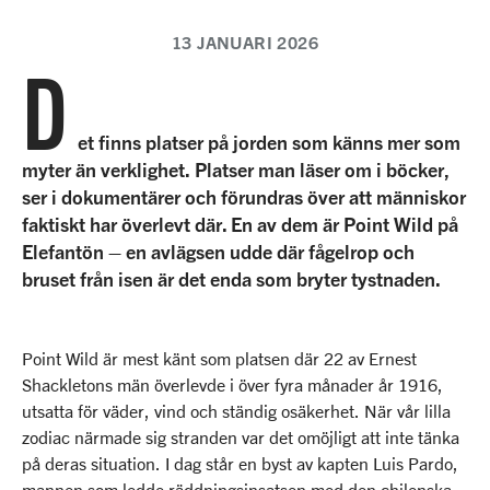
13 JANUARI 2026
D
et finns platser på jorden som känns mer som
myter än verklighet. Platser man läser om i böcker,
ser i dokumentärer och förundras över att människor
faktiskt har överlevt där. En av dem är Point Wild på
Elefantön – en avlägsen udde där fågelrop och
bruset från isen är det enda som bryter tystnaden.
Point Wild är mest känt som platsen där 22 av Ernest
Shackletons män överlevde i över fyra månader år 1916,
utsatta för väder, vind och ständig osäkerhet. När vår lilla
zodiac närmade sig stranden var det omöjligt att inte tänka
på deras situation. I dag står en byst av kapten Luis Pardo,
mannen som ledde räddningsinsatsen med den chilenska