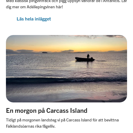
Med klassisk pingvinfrack och pigg uppsyn vandrar de i Antarktis. Lär
dig mer om Adéliepingvinen här!
Läs hela inlägget
En morgon på Carcass Island
Tidigt på morgonen landsteg vi på Carcass Island för att bevittna
Falklandsöarnas rika fågelliv.