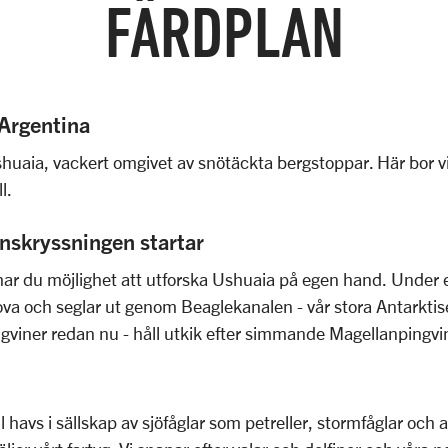
FÄRDPLAN
 Argentina
shuaia, vackert omgivet av snötäckta bergstoppar. Här bor vi
l.
nskryssningen startar
r du möjlighet att utforska Ushuaia på egen hand. Under e
 och seglar ut genom Beaglekanalen - vår stora Antarktise
pingviner redan nu - håll utkik efter simmande Magellanpingv
ill havs i sällskap av sjöfåglar som petreller, stormfåglar och