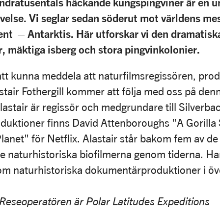
ndratusentals häckande kungspingviner är en u
velse. Vi seglar sedan söderut mot världens me
ent – Antarktis. Här utforskar vi den dramatis
, mäktiga isberg och stora pingvinkolonier.
r att kunna meddela att naturfilmsregissören, pr
stair Fothergill kommer att följa med oss på den
lastair är regissör och medgrundare till Silverba
duktioner finns David Attenboroughs "A Gorilla 
lanet" för Netflix. Alastair står bakom fem av de
 naturhistoriska biofilmerna genom tiderna. Han
nom naturhistoriska dokumentärproduktioner i öv
 Reseoperatören är Polar Latitudes Expeditions