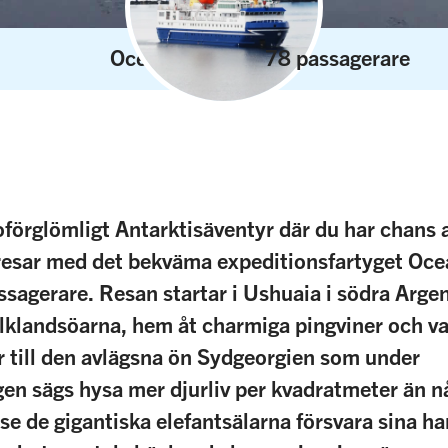
Ocean Nova
78 passagerare
oförglömligt Antarktisäventyr där du har chans a
 resar med det bekväma expeditionsfartyget Oc
ssagerare.
Resan startar i Ushuaia i södra Argen
Falklandsöarna, hem åt charmiga pingviner och va
r till den avlägsna ön Sydgeorgien som under
n sägs hysa mer djurliv per kvadratmeter än n
 se de gigantiska elefantsälarna försvara sina h