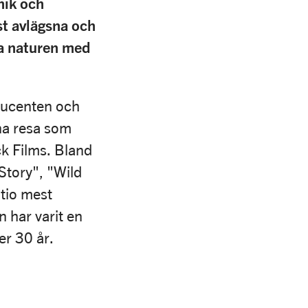
nik och
st avlägsna och
ka naturen med
oducenten och
na resa som
ck Films. Bland
Story", "Wild
 tio mest
 har varit en
er 30 år.