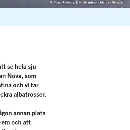
© Adam Rheborg, Erik Edvardsson, Mattias Horntrich
tt se hela sju
ean Nova, som
tina och vi tar
ckra albatrosser.
ågon annan plats
arem och att