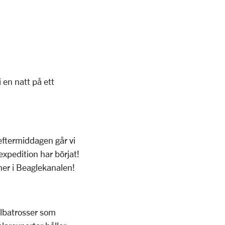
 en natt på ett
ftermiddagen går vi
xpedition har börjat!
iner i Beaglekanalen!
 albatrosser som