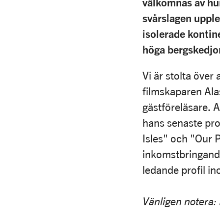
välkomnas av hu
svårslagen upple
isolerade kontin
höga bergskedjor
Vi är stolta öve
filmskaparen Ala
gästföreläsare. A
hans senaste pro
Isles" och "Our P
inkomstbringande
ledande profil i
Vänligen notera: