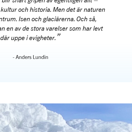
lir snart gripen av egentligen allt –
kultur och historia. Men det är naturen
ntrum. Isen och glaciärerna. Och så,
man en av de stora varelser som har levt
där uppe i evigheter.
- Anders Lundin