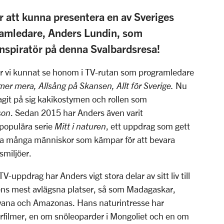
er att kunna presentera en av Sveriges
ramledare, Anders Lundin, som
inspiratör på denna Svalbardsresa!
ar vi kunnat se honom i TV-rutan som programledare
er mera, Allsång på Skansen, Allt för Sverige.
Nu
tagit på sig kakikostymen och rollen som
son
. Sedan 2015 har Anders även varit
populära serie
Mitt i naturen
, ett uppdrag som gett
ffa många människor som kämpar för att bevara
vsmiljöer.
-uppdrag har Anders vigt stora delar av sitt liv till
rdens mest avlägsna platser, så som Madagaskar,
wana och Amazonas. Hans naturintresse har
turfilmer, en om snöleoparder i Mongoliet och en om