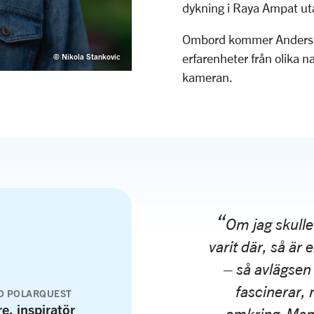
dykning i Raya Ampat ut
Ombord kommer Anders at
erfarenheter från olika n
© Nikola Stankovic
kameran.
Om jag skulle
varit där, så är 
– så avlägsen
fascinerar, 
D POLARQUEST
e, inspiratör