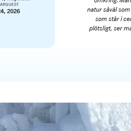
omkring. Man b
LARQUEST
natur såväl som 
24, 2026
som står i ce
plötsligt, ser 