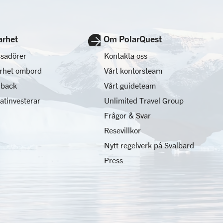
arhet
Om PolarQuest
sadörer
Kontakta oss
arhet ombord
Vårt kontorsteam
 back
Vårt guideteam
matinvesterar
Unlimited Travel Group
Frågor & Svar
Resevillkor
Nytt regelverk på Svalbard
Press