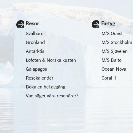
Resor
Fartyg
Svalbard
M/S Quest
Grönland
M/S Stockholm
Antarktis
M/S Sjøveien
Lofoten & Norska kusten
M/S Balto
Galapagos
Ocean Nova
Resekalender
Coral II
Boka en hel avgång
Vad säger våra resenärer?