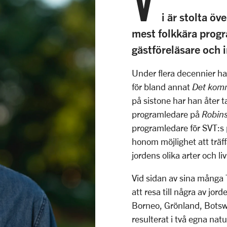
V
i är stolta öv
mest folkkära prog
gästföreläsare och 
Under flera decennier h
för bland annat
Det komm
på sistone har han åter 
programledare på
Robin
programledare för SVT:s 
honom möjlighet att trä
jordens olika arter och li
Vid sidan av sina många TV
att resa till några av jo
Borneo, Grönland, Bots
resulterat i två egna na