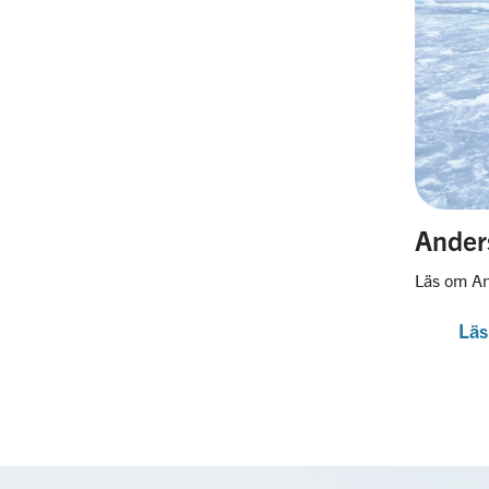
Ander
Läs om An
Läs