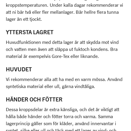
kroppstemperaturen. Under kalla dagar rekommenderar vi
att ni bär två eller fler mellanlager. Bär hellre flera tunna
lager än ett tjockt.
YTTERSTA LAGRET
Huvudfunktionen med detta lager är att skydda mot vind
och vatten men även att släppa ut fuktoch kondens. Bra
material är exempelvis Gore-Tex eller liknande.
HUVUDET
Vi rekommenderar alla att ha med en varm mössa. Använd
syntetiska material eller ull, gärna vindtåliga.
HÄNDER OCH FÖTTER
Dessa kroppsdelar är extra känsliga, och det är viktigt att
hålla både händer och fötter torra och varma. Samma
lagerprincip gäller som för kläder, använd innervantar i
syntet, silke eller ull och täck med ett lager av vind- och