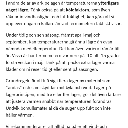
I andra delar av arkipelagen är temperaturerna
ytterligare
något lägre
. Tänk också på att
köldfaktorn
, som även
räknar in vindhastighet och luftfuktighet, kan göra att vi
upplever dagarna kallare än vad termometern faktiskt visar.
Under tidig och sen säsong, främst april-maj och
september, kan temperaturerna gå ännu lägre än ovan
nämnda medeltemperatur. Det kan även variera från år till
år. Vissa år har termometern var nere på -10 till -15 grader
första veckan i maj. Tänk på att packa extra lager varma
kläder om ni reser tidigt eller sent på säsongen.
Grundregeln är att klä sig i flera lager av material som
”andas” och som skyddar mot kyla och vind. Lager-på-
lagerprincipen, med tre eller fler lager, gör det även lättare
att justera värmen snabbt när temperaturen förändras.
Undvik bomullsmaterial då de suger upp fukt och inte
håller värmen.
Vi rekommenderar er att alltid ha på er ett vind- och