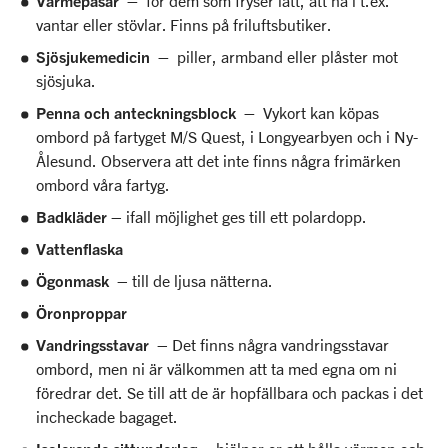
Värmepåsar –
för dem som fryser lätt, att ha i t.ex.
vantar eller stövlar. Finns på friluftsbutiker.
Sjösjukemedicin –
piller, armband eller plåster mot
sjösjuka.
Penna och anteckningsblock –
Vykort kan köpas
ombord på fartyget M/S Quest, i Longyearbyen och i Ny-
Ålesund. Observera att det inte finns några frimärken
ombord våra fartyg.
Badkläder
– ifall möjlighet ges till ett polardopp.
Vattenflaska
Ögonmask
– till de ljusa nätterna.
Öronproppar
Vandringsstavar
– Det finns några vandringsstavar
ombord, men ni är välkommen att ta med egna om ni
föredrar det. Se till att de är hopfällbara och packas i det
incheckade bagaget.