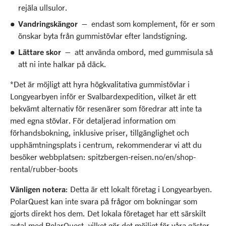
rejäla ullsulor.
Vandringskängor –
endast som komplement, för er som
önskar byta från gummistövlar efter landstigning.
Lättare skor –
att använda ombord, med gummisula så
att ni inte halkar på däck.
*Det är möjligt att hyra högkvalitativa gummistövlar i
Longyearbyen inför er Svalbardexpedition, vilket är ett
bekvämt alternativ för resenärer som föredrar att inte ta
med egna stövlar. För detaljerad information om
förhandsbokning, inklusive priser, tillgänglighet och
upphämtningsplats i centrum, rekommenderar vi att du
besöker webbplatsen: spitzbergen-reisen.no/en/shop-
rental/rubber-boots
Vänligen notera
: Detta är ett lokalt företag i Longyearbyen.
PolarQuest kan inte svara på frågor om bokningar som
gjorts direkt hos dem. Det lokala företaget har ett särskilt
avtal med PolarQuest, vilket gör det möjligt för våra gäster