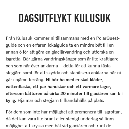
DAGSUTFLYKT KULUSUK
Från Kulusuk kommer ni tillsammans med en PolarQuest-
guide och en erfaren lokalguide ta en mindre båt till en
annan ö för att göra en glaciärvandring och utforska en
isgrotta. Bär gärna vandringskängor som är lite kraftigare
och som når över anklarna – detta för att kunna fästa
stegjärn samt för att skydda och stabilisera anklarna när ni
går i ojämn terräng.
Ni bör ha med er skal-kläder,
vattenflaska, ett par handskar och ett varmare lager,
eftersom båtturen på cirka 20 minuter till glaciären kan bli
kylig.
Hjälmar och stegjärn tillhandahålls på plats.
För dem som inte har möjlighet att promenera till isgrottan,
då det kan vara lite brant eller stenigt underlag så finns
möjlighet att kryssa med båt vid glaciären och runt de