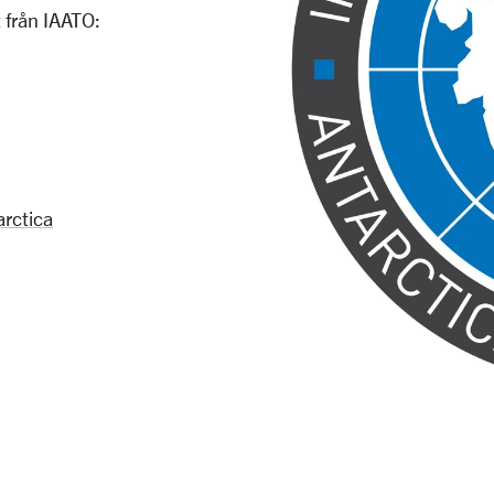
 från IAATO:
arctica