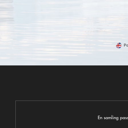
Po
En samling pass