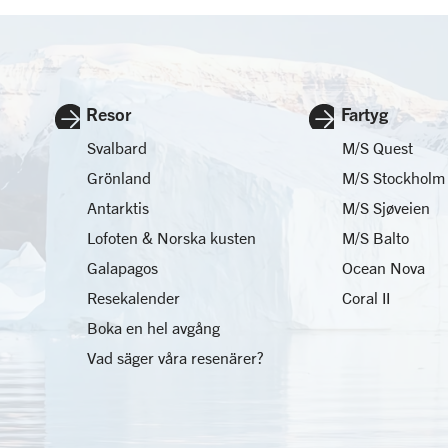
Resor
Fartyg
Svalbard
M/S Quest
Grönland
M/S Stockholm
Antarktis
M/S Sjøveien
Lofoten & Norska kusten
M/S Balto
Galapagos
Ocean Nova
Resekalender
Coral II
Boka en hel avgång
Vad säger våra resenärer?