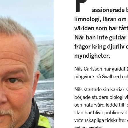
P
assionerade b
limnologi, läran om 
världen som har fåt
När han inte guidar
frågor kring djurliv
myndigheter.
Nils Carlsson har guidat ä
pingviner på Svalbard oc
Nils startade sin karriär
började studera biologi vi
och naturvård ledde till 
Han har blivit publicerad
vetenskapliga tidskrifte
art av krabba.