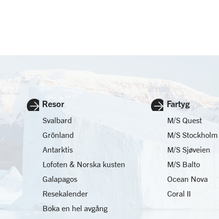
Resor
Fartyg
Svalbard
M/S Quest
Grönland
M/S Stockholm
Antarktis
M/S Sjøveien
Lofoten & Norska kusten
M/S Balto
Galapagos
Ocean Nova
Resekalender
Coral II
Boka en hel avgång