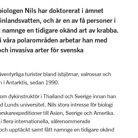
iologen Nils har doktorerat i ämnet
inlandsvatten, och är en av få personer i
t namnge en tidigare okänd art av krabba.
 i våra polarområden arbetar han med
 och invasiva arter för svenska
ventyrliga turister bland isbjörnar, valrossar och
h i Antarktis, sedan 1990.
 som dykinstruktör i Thailand och Sverige innan han
d Lunds universitet. Nils stora intresse för biologi
forskarexpeditioner till Asien, Sverige och Amerika.
 i flera internationella, välrenommerade
r och upptäckt samt fått namnge en tidigare okänd