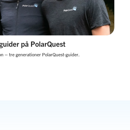
 guider på PolarQuest
on – tre generationer PolarQuest-guider.
L