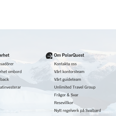
arhet
Om PolarQuest
sadörer
Kontakta oss
arhet ombord
Vårt kontorsteam
 back
Vårt guideteam
matinvesterar
Unlimited Travel Group
Frågor & Svar
Resevillkor
Nytt regelverk på Svalbard