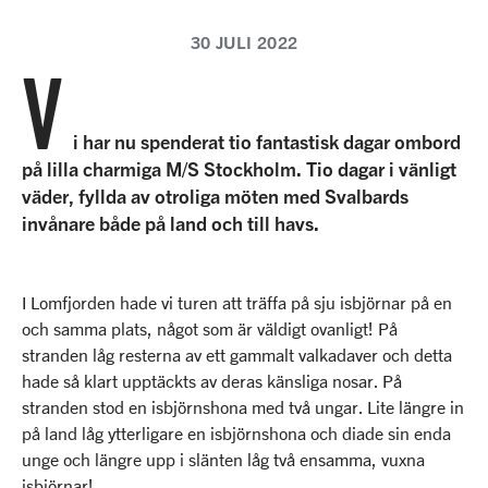
30 JULI 2022
V
i har nu spenderat tio fantastisk dagar ombord
på lilla charmiga M/S Stockholm. Tio dagar i vänligt
väder, fyllda av otroliga möten med Svalbards
invånare både på land och till havs.
I Lomfjorden hade vi turen att träffa på sju isbjörnar på en
och samma plats, något som är väldigt ovanligt! På
stranden låg resterna av ett gammalt valkadaver och detta
hade så klart upptäckts av deras känsliga nosar. På
stranden stod en isbjörnshona med två ungar. Lite längre in
på land låg ytterligare en isbjörnshona och diade sin enda
unge och längre upp i slänten låg två ensamma, vuxna
isbjörnar!