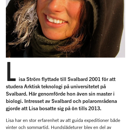
Vårt kontorsteam
Vi klimatinvesterar
Linkedin
Vårt guideteam
Unlimited Travel Group
Frågor & Svar
Resevillkor
Nytt regelverk på Svalbard
L
Press
isa Ström flyttade till Svalbard 2001 för att
studera Arktisk teknologi på universitetet på
Svalbard. Här genomförde hon även sin master i
biologi. Intresset av Svalbard och polarområdena
gjorde att Lisa bosatte sig på ön tills 2013.
Lisa har en stor erfarenhet av att guida expeditioner både
vinter och sommartid. Hundslädeturer blev en del av