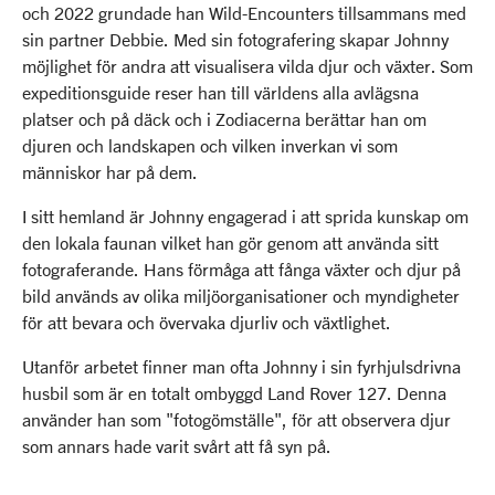
och 2022 grundade han Wild-Encounters tillsammans med
sin partner Debbie. Med sin fotografering skapar Johnny
möjlighet för andra att visualisera vilda djur och växter. Som
expeditionsguide reser han till världens alla avlägsna
platser och på däck och i Zodiacerna berättar han om
djuren och landskapen och vilken inverkan vi som
människor har på dem.
I sitt hemland är Johnny engagerad i att sprida kunskap om
den lokala faunan vilket han gör genom att använda sitt
fotograferande. Hans förmåga att fånga växter och djur på
bild används av olika miljöorganisationer och myndigheter
för att bevara och övervaka djurliv och växtlighet.
Utanför arbetet finner man ofta Johnny i sin fyrhjulsdrivna
husbil som är en totalt ombyggd Land Rover 127. Denna
använder han som "fotogömställe", för att observera djur
som annars hade varit svårt att få syn på.