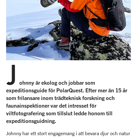
Vårt kontorsteam
Vi klimatinvesterar
Linkedin
Vårt guideteam
Unlimited Travel Group
Frågor & Svar
Resevillkor
Nytt regelverk på Svalbard
J
Press
ohnny är ekolog och jobbar som
expeditionsguide för PolarQuest. Efter mer än 15 år
som frilansare inom trädteknisk forskning och
faunainspektioner var det intresset för
viltfotografering som tillslut ledde honom till
expeditionsguidning.
Johnny har ett stort engagemang i att bevara djur och natur