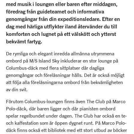
med musik i loungen eller baren efter middagen,
föredrag från guideteamet och informativa
genomgångar från din expeditionsledare. Efter en
dag med härliga utflykter iland återvänder du till
komforten och lugnet på ett välskött och ytterst
bekvämt fartyg.
De rymliga och elegant inredda allmänna utrymmena
ombord på M/S Island Sky inkluderar en stor lounge på
Columbus-däck med flera sittplatser där dagliga
genomgångar och föreläsningar hålls. Det är också möjligt
att följa alla föreläsningarna ombord från bekvämligheten
av din svit.
Förutom Columbus-loungen finns även The Club på Marco
Polo-däck, där baren ligger och där pianisten ombord
spelar regelbundet under dagen. The Club har också en te-
och kaffestation som är öppen dygnet runt. På Marco Polo-
däck finns också ett bibliotek med ett stort utbud av böcker