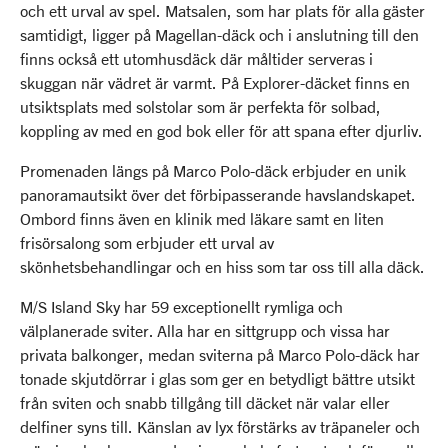
och ett urval av spel. Matsalen, som har plats för alla gäster
samtidigt, ligger på Magellan-däck och i anslutning till den
finns också ett utomhusdäck där måltider serveras i
skuggan när vädret är varmt. På Explorer-däcket finns en
utsiktsplats med solstolar som är perfekta för solbad,
koppling av med en god bok eller för att spana efter djurliv.
Promenaden längs på Marco Polo-däck erbjuder en unik
panoramautsikt över det förbipasserande havslandskapet.
Ombord finns även en klinik med läkare samt en liten
frisörsalong som erbjuder ett urval av
skönhetsbehandlingar och en hiss som tar oss till alla däck.
M/S Island Sky har 59 exceptionellt rymliga och
välplanerade sviter. Alla har en sittgrupp och vissa har
privata balkonger, medan sviterna på Marco Polo-däck har
tonade skjutdörrar i glas som ger en betydligt bättre utsikt
från sviten och snabb tillgång till däcket när valar eller
delfiner syns till. Känslan av lyx förstärks av träpaneler och