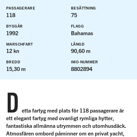
PASSAGERARE
BESÄTTNING
118
75
BYGGÅR
FLAGG
1992
Bahamas
MARSCHFART
LÄNGD
12 kn
90,60 m
BREDD
IMO-NUMMER
15,30 m
8802894
D
etta fartyg med plats för 118 passagerare är
ett elegant fartyg med ovanligt rymliga hytter,
fantastiska allmänna utrymmen och utomhusdäck.
Atmosfären ombord påminner om en privat yacht,