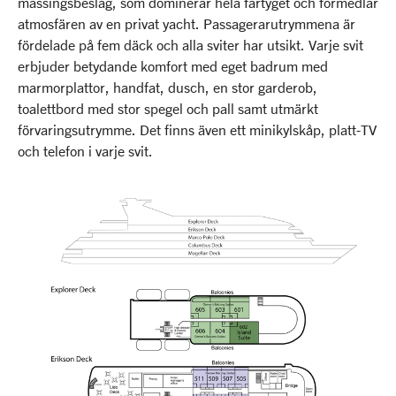
mässingsbeslag, som dominerar hela fartyget och förmedlar
atmosfären av en privat yacht. Passagerarutrymmena är
fördelade på fem däck och alla sviter har utsikt. Varje svit
erbjuder betydande komfort med eget badrum med
marmorplattor, handfat, dusch, en stor garderob,
toalettbord med stor spegel och pall samt utmärkt
förvaringsutrymme. Det finns även ett minikylskåp, platt-TV
och telefon i varje svit.