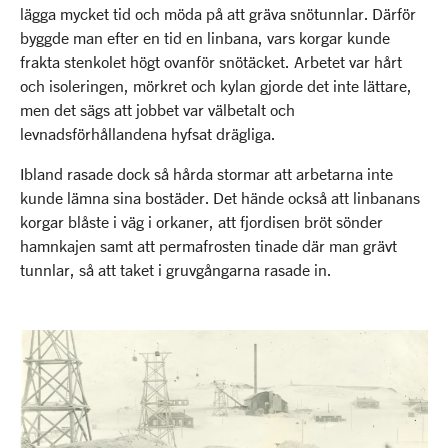
lägga mycket tid och möda på att gräva snötunnlar. Därför
byggde man efter en tid en linbana, vars korgar kunde
frakta stenkolet högt ovanför snötäcket. Arbetet var hårt
och isoleringen, mörkret och kylan gjorde det inte lättare,
men det sägs att jobbet var välbetalt och
levnadsförhållandena hyfsat drägliga.
Ibland rasade dock så hårda stormar att arbetarna inte
kunde lämna sina bostäder. Det hände också att linbanans
korgar blåste i väg i orkaner, att fjordisen bröt sönder
hamnkajen samt att permafrosten tinade där man grävt
tunnlar, så att taket i gruvgångarna rasade in.