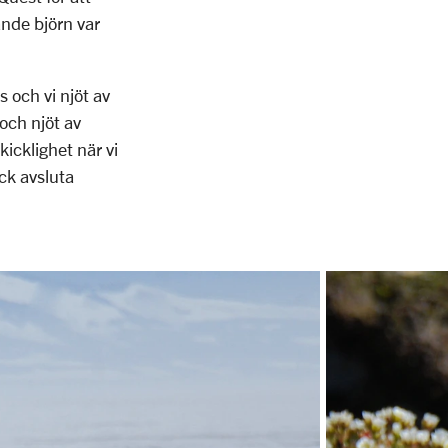
nde björn var
 och vi njöt av
och njöt av
icklighet när vi
ick avsluta