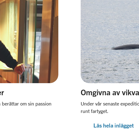
er
Omgivna av vikva
 berättar om sin passion
Under vår senaste expeditio
runt fartyget.
Läs hela inlägget