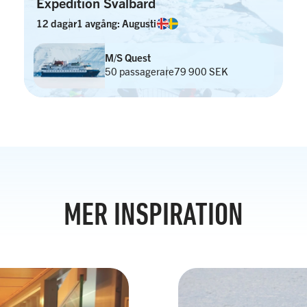
Expedition Svalbard
12 dagar
1 avgång: Augusti
M/S Quest
50 passagerare
79 900 SEK
MER INSPIRATION