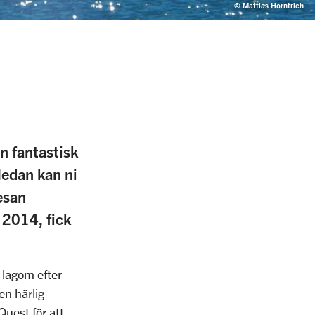
© Mattias Horntrich
en fantastisk
Nedan kan ni
esan
 2014, fick
 lagom efter
en härlig
Quest för att