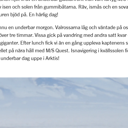
av isen och solen från gummibåtarna. Räv, ismås och en sova
turen bjöd på. En härlig dag!
ännu en underbar morgon. Valrossarna låg och väntade på oss
 över tre timmar. Vissa gick på vandring med andra satt kvar 
iganter. Efter lunch fick vi än en gång uppleva kaptenens sk
ellet på nära håll med M/S Quest. Isnavigering i kvällssolen f
underbar dag uppe i Arktis!