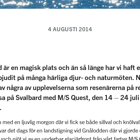
4 AUGUSTI 2014
d är en magisk plats och än så länge har vi haft 
judit på många härliga djur- och naturmöten. 
l av några av upplevelserna som resenärerna på r
a på Svalbard med M/S Quest, den 14 – 24 juli
.
 med en ljuvlig morgon där vi fick se både sillval och knölval
var det dags för en landstigning vid Gnålodden där vi gjorde 
unch njöt vi av en underbar glaciärfront från vårt fartyg M/S 