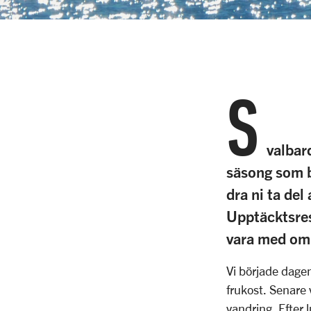
S
valbar
säsong som b
dra ni ta de
Upptäcktsres
vara med om
Vi började dagen
frukost. Senare 
vandring. Efter l