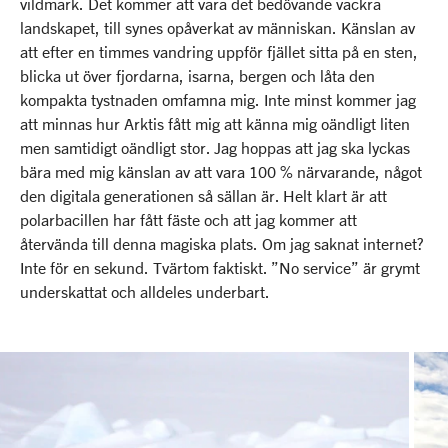
vildmark. Det kommer att vara det bedövande vackra
landskapet, till synes opåverkat av människan. Känslan av
att efter en timmes vandring uppför fjället sitta på en sten,
blicka ut över fjordarna, isarna, bergen och låta den
kompakta tystnaden omfamna mig. Inte minst kommer jag
att minnas hur Arktis fått mig att känna mig oändligt liten
men samtidigt oändligt stor. Jag hoppas att jag ska lyckas
bära med mig känslan av att vara 100 % närvarande, något
den digitala generationen så sällan är. Helt klart är att
polarbacillen har fått fäste och att jag kommer att
återvända till denna magiska plats. Om jag saknat internet?
Inte för en sekund. Tvärtom faktiskt. ”No service” är grymt
underskattat och alldeles underbart.