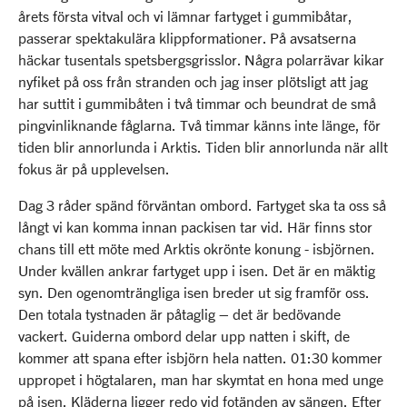
årets första vitval och vi lämnar fartyget i gummibåtar,
passerar spektakulära klippformationer. På avsatserna
häckar tusentals spetsbergsgrisslor. Några polarrävar kikar
nyfiket på oss från stranden och jag inser plötsligt att jag
har suttit i gummibåten i två timmar och beundrat de små
pingvinliknande fåglarna. Två timmar känns inte länge, för
tiden blir annorlunda i Arktis. Tiden blir annorlunda när allt
fokus är på upplevelsen.
Dag 3 råder spänd förväntan ombord. Fartyget ska ta oss så
långt vi kan komma innan packisen tar vid. Här finns stor
chans till ett möte med Arktis okrönte konung - isbjörnen.
Under kvällen ankrar fartyget upp i isen. Det är en mäktig
syn. Den ogenomträngliga isen breder ut sig framför oss.
Den totala tystnaden är påtaglig – det är bedövande
vackert. Guiderna ombord delar upp natten i skift, de
kommer att spana efter isbjörn hela natten. 01:30 kommer
uppropet i högtalaren, man har skymtat en hona med unge
på isen. Kläderna ligger redo vid fotänden av sängen. Efter