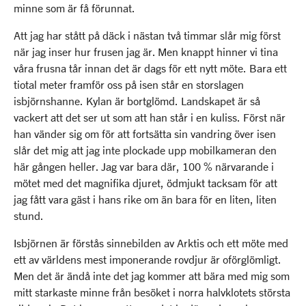
minne som är få förunnat.
Att jag har stått på däck i nästan två timmar slår mig först
när jag inser hur frusen jag är. Men knappt hinner vi tina
våra frusna tår innan det är dags för ett nytt möte. Bara ett
tiotal meter framför oss på isen står en storslagen
isbjörnshanne. Kylan är bortglömd. Landskapet är så
vackert att det ser ut som att han står i en kuliss. Först när
han vänder sig om för att fortsätta sin vandring över isen
slår det mig att jag inte plockade upp mobilkameran den
här gången heller. Jag var bara där, 100 % närvarande i
mötet med det magnifika djuret, ödmjukt tacksam för att
jag fått vara gäst i hans rike om än bara för en liten, liten
stund.
Isbjörnen är förstås sinnebilden av Arktis och ett möte med
ett av världens mest imponerande rovdjur är oförglömligt.
Men det är ändå inte det jag kommer att bära med mig som
mitt starkaste minne från besöket i norra halvklotets största