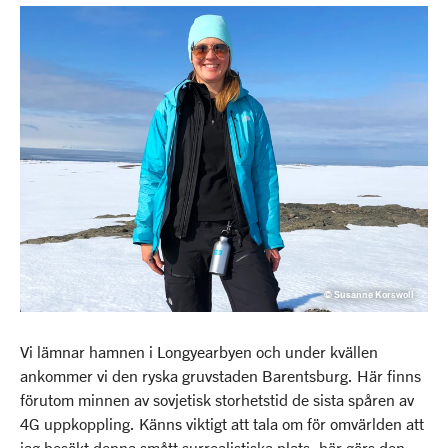
© Susanne Korswoll
Vi lämnar hamnen i Longyearbyen och under kvällen
ankommer vi den ryska gruvstaden Barentsburg. Här finns
förutom minnen av sovjetisk storhetstid de sista spåren av
4G uppkoppling. Känns viktigt att tala om för omvärlden att
jag besökt denna smått surrealistiska plats, här görs den