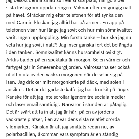
sista Instagram-uppdateringen. Vaknar efter en gungig natt
på havet. Sträcker mig efter telefonen för att synka den
med Garmin-klockan jag alltid har på armen. En app på
telefonen visar hur länge jag sovit och hur min sömnkvalitet
varit. Ingen uppkoppling. Min första tanke – hur ska jag nu
veta hur jag sovit i natt?! Jag inser ganska fort det befängda
i den tanken. Sömnkvalitet känns hursomhelst oviktigt.
Arktis bjuder på en spektakulär morgon. Solen värmer och
fartyget går in Smeerenburgfjorden. Valrossarna ser också
ut att njuta av den vackra morgonen där de solar sig på
isen. Jag dricker mitt morgonkaffe på däck, med solen i
ansiktet. Det är det godaste kaffe jag har druckit på länge.
Kanske för att jag inte scrollar igenom tre sociala medier
och läser email samtidigt. Närvaron i stunden är påtaglig.
Det är svårt att ta in att jag är här, på en av jordens
vackraste platser, i en av världens sista relativt orörda
vildmarker. Känslan är att jag smittats redan nu, av
polarbacillien, åkomman vars symptom är en ständig