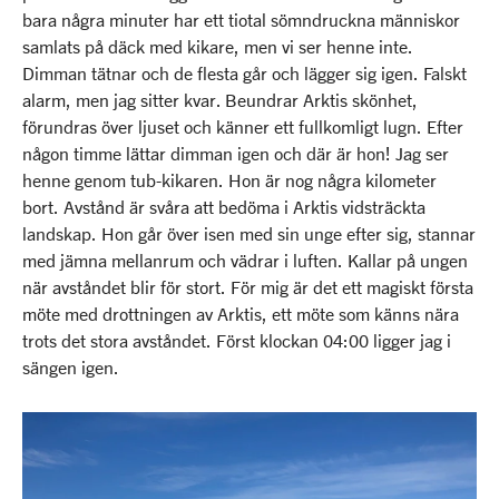
bara några minuter har ett tiotal sömndruckna människor
samlats på däck med kikare, men vi ser henne inte.
Dimman tätnar och de flesta går och lägger sig igen. Falskt
alarm, men jag sitter kvar. Beundrar Arktis skönhet,
förundras över ljuset och känner ett fullkomligt lugn. Efter
någon timme lättar dimman igen och där är hon! Jag ser
henne genom tub-kikaren. Hon är nog några kilometer
bort. Avstånd är svåra att bedöma i Arktis vidsträckta
landskap. Hon går över isen med sin unge efter sig, stannar
med jämna mellanrum och vädrar i luften. Kallar på ungen
när avståndet blir för stort. För mig är det ett magiskt första
möte med drottningen av Arktis, ett möte som känns nära
trots det stora avståndet. Först klockan 04:00 ligger jag i
sängen igen.