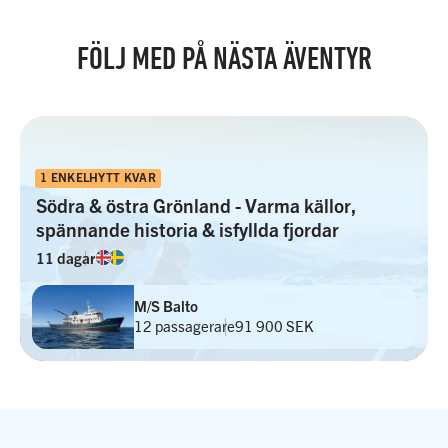
FÖLJ MED PÅ NÄSTA ÄVENTYR
1 ENKELHYTT KVAR
Södra & östra Grönland - Varma källor,
spännande historia & isfyllda fjordar
11 dagar
M/S Balto
12 passagerare
91 900 SEK