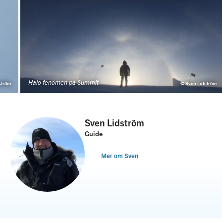
Halo fenomen på Summit
ström
© Sven Lidström
Sven Lidström
Guide
Mer om Sven