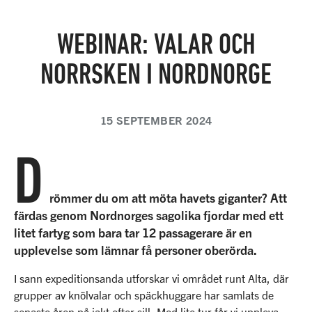
WEBINAR: VALAR OCH
NORRSKEN I NORDNORGE
15 SEPTEMBER 2024
D
römmer du om att möta havets giganter? Att
färdas genom Nordnorges sagolika fjordar med ett
litet fartyg som bara tar 12 passagerare är en
upplevelse som lämnar få personer oberörda.
I sann expeditionsanda utforskar vi området runt Alta, där
grupper av knölvalar och späckhuggare har samlats de
senaste åren på jakt efter sill. Med lite tur får vi uppleva