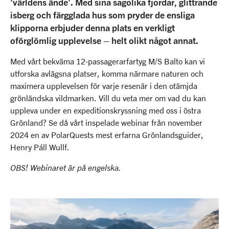
'världens ände'. Med sina sagolika fjordar, glittrande
isberg och färgglada hus som pryder de ensliga
klipporna erbjuder denna plats en verkligt
oförglömlig upplevelse – helt olikt något annat.
Med vårt bekväma 12-passagerarfartyg M/S Balto kan vi
utforska avlägsna platser, komma närmare naturen och
maximera upplevelsen för varje resenär i den otämjda
grönländska vildmarken. Vill du veta mer om vad du kan
uppleva under en expeditionskryssning med oss i östra
Grönland? Se då vårt inspelade webinar från november
2024 en av PolarQuests mest erfarna Grönlandsguider,
Henry Páll Wullf.
OBS! Webinaret är på engelska.