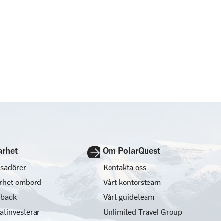
arhet
Om PolarQuest
sadörer
Kontakta oss
arhet ombord
Vårt kontorsteam
 back
Vårt guideteam
matinvesterar
Unlimited Travel Group