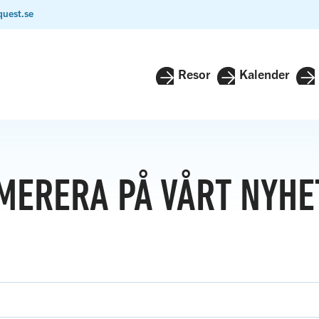
quest.se
Resor
Kalender
MERERA PÅ VÅRT NYHE