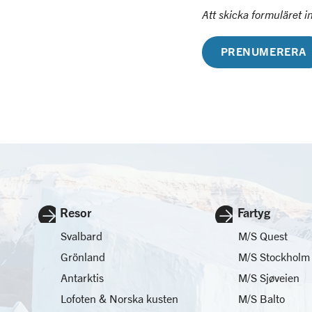
Att skicka formuläret i
PRENUMERERA
Resor
Fartyg
Svalbard
M/S Quest
Grönland
M/S Stockholm
Antarktis
M/S Sjøveien
Lofoten & Norska kusten
M/S Balto