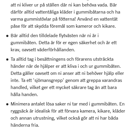
att ni kliver ur på ställen där ni kan behöva vada. Bär
därför alltid vattentåliga kläder i gummibåtarna och ha
varma gummistövlar på fötterna! Använd en vattentät
påse för att skydda föremål som kameror och kikare.
Bär alltid den tilldelade flytvästen när ni är i
gummibåten. Detta är för er egen säkerhet och är ett
krav, oavsett väderförhållanden.
Ta alltid tag i besättningens och förarens utsträckta
händer när de hjälper er att kliva i och ur gummibåten.
Detta gäller oavsett om ni anser att ni behöver hjälp eller
inte. Ta ett 'sjömansgrepp' genom att greppa varandras
handled, vilket ger ett mycket säkrare tag än att bara
hålla handen.
Minimera antalet lösa saker ni tar med i gummibåten. En
ryggsäck är idealisk för att förvara kamera, kikare, kläder
och annan utrustning, vilket också gör att ni har båda
händerna fria.