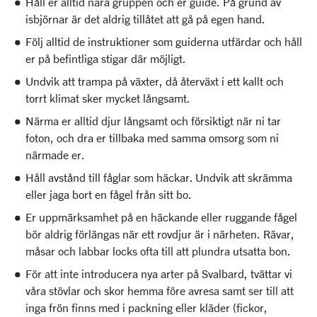
Håll er alltid nära gruppen och er guide. På grund av
isbjörnar är det aldrig tillåtet att gå på egen hand.
Följ alltid de instruktioner som guiderna utfärdar och håll
er på befintliga stigar där möjligt.
Undvik att trampa på växter, då återväxt i ett kallt och
torrt klimat sker mycket långsamt.
Närma er alltid djur långsamt och försiktigt när ni tar
foton, och dra er tillbaka med samma omsorg som ni
närmade er.
Håll avstånd till fåglar som häckar. Undvik att skrämma
eller jaga bort en fågel från sitt bo.
Er uppmärksamhet på en häckande eller ruggande fågel
bör aldrig förlängas när ett rovdjur är i närheten. Rävar,
måsar och labbar locks ofta till att plundra utsatta bon.
För att inte introducera nya arter på Svalbard, tvättar vi
våra stövlar och skor hemma före avresa samt ser till att
inga frön finns med i packning eller kläder (fickor,