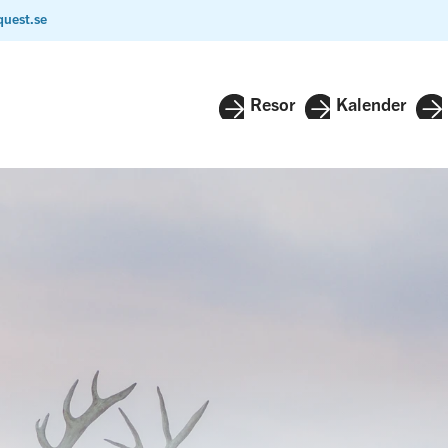
quest.se
Resor
Kalender