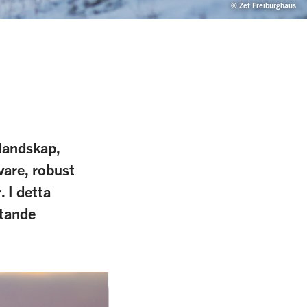
© Zet Freiburghaus
 landskap,
vare, robust
 I detta
utande