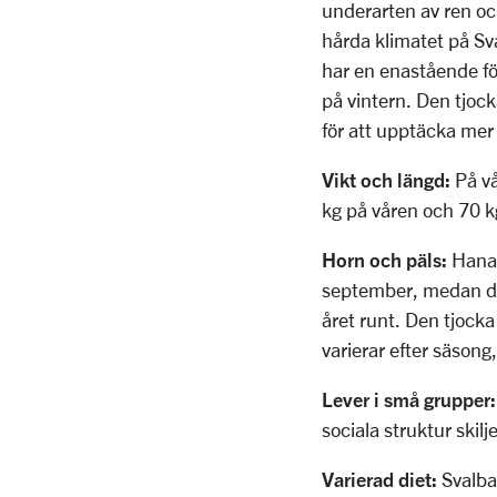
underarten av ren oc
hårda klimatet på Sva
har en enastående fö
på vintern. Den tjock
för att upptäcka me
Vikt och längd:
På vå
kg på våren och 70 
Horn och päls:
Hanar
september, medan de 
året runt. Den tjocka 
varierar efter säsong
Lever i små grupper:
sociala struktur skil
Varierad diet:
Svalbar