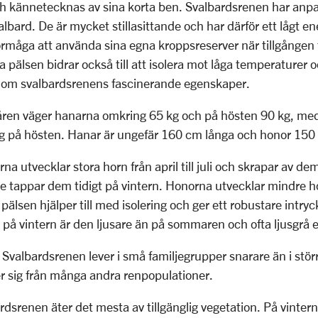
h kännetecknas av sina korta ben. Svalbardsrenen har anpassa
lbard. De är mycket stillasittande och har därför ett lågt e
rmåga att använda sina egna kroppsreserver när tillgången t
a pälsen bidrar också till att isolera mot låga temperaturer o
r om svalbardsrenens fascinerande egenskaper.
ren väger hanarna omkring 65 kg och på hösten 90 kg, me
kg på hösten. Hanar är ungefär 160 cm långa och honor 150
na utvecklar stora horn från april till juli och skrapar av dem 
tappar dem tidigt på vintern. Honorna utvecklar mindre ho
pälsen hjälper till med isolering och ger ett robustare intryc
, på vintern är den ljusare än på sommaren och ofta ljusgrå el
Svalbardsrenen lever i små familjegrupper snarare än i stör
jer sig från många andra renpopulationer.
dsrenen äter det mesta av tillgänglig vegetation. På vinte