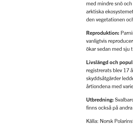
med mindre snö och p
arktiska ekosystemet 
den vegetationen och 
Reproduktion:
Parnin
vanligtvis reproducer
ökar sedan med sju t
Livslängd och popula
registrerats blev 17
skyddsåtgärder ledde
årtiondena med vari
Utbredning:
Svalbard
finns också på andra
Källa: Norsk Polarinst