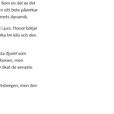
 Som en del av det
m sitt bete påverkar
temets dynamik.
i juni. Honor börjar
rka tre kilo och den
sta djuret som
ationen, men
r ökat de senaste
petsbergen, men den
.