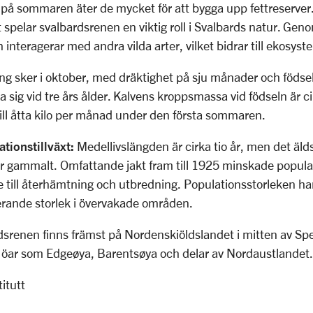
å sommaren äter de mycket för att bygga upp fettreserver.
spelar svalbardsrenen en viktig roll i Svalbards natur. Geno
interagerar med andra vilda arter, vilket bidrar till ekosys
g sker i oktober, med dräktighet på sju månader och födsel 
a sig vid tre års ålder. Kalvens kroppsmassa vid födseln är ci
ill åtta kilo per månad under den första sommaren.
tionstillväxt:
Medellivslängden är cirka tio år, men det äld
 år gammalt. Omfattande jakt fram till 1925 minskade popul
 till återhämtning och utbredning. Populationsstorleken ha
erande storlek i övervakade områden.
srenen finns främst på Nordenskiöldslandet i mitten av S
 öar som Edgeøya, Barentsøya och delar av Nordaustlandet
itutt