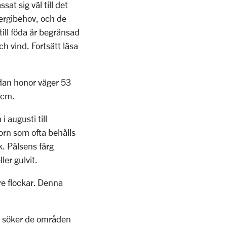
t sig väl till det
nergibehov, och de
ill föda är begränsad
ch vind. Fortsätt läsa
dan honor väger 53
 cm.
i augusti till
rn som ofta behålls
k. Pälsens färg
ler gulvit.
re flockar. Denna
rn söker de områden