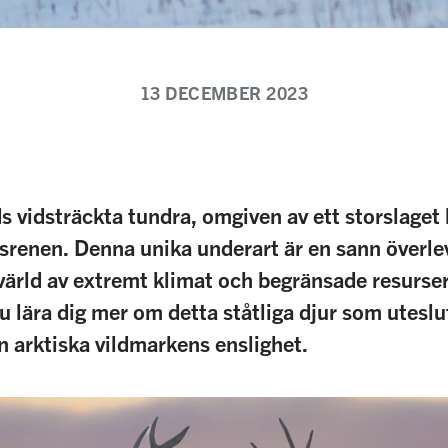
13 DECEMBER 2023
s vidsträckta tundra, omgiven av ett storslaget
srenen. Denna unika underart är en sann överle
värld av extremt klimat och begränsade resurser.
du lära dig mer om detta ståtliga djur som utesl
 arktiska vildmarkens enslighet.