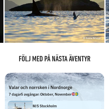
© Emma Nilsson
FÖLJ MED PÅ NÄSTA ÄVENTYR
Valar och norrsken i Nordnorge
7 dagar
5 avgångar: Oktober, November
M/S Stockholm