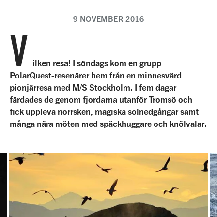
9 NOVEMBER 2016
V
ilken resa! I söndags kom en grupp
PolarQuest-resenärer hem från en minnesvärd
pionjärresa med M/S Stockholm. I fem dagar
färdades de genom fjordarna utanför Tromsö och
fick uppleva norrsken, magiska solnedgångar samt
många nära möten med späckhuggare och knölvalar.